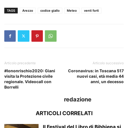
TAGS
Arezzo
codice giallo
Meteo
venti forti
Articolo precedente
Articolo successivo
#Iononrischio2020: Giani
Coronavirus: in Toscana 517
visita la Protezione civile
nuovi casi, età media 44
regionale. Videocall con
anni, un decesso
Borrelli
redazione
ARTICOLI CORRELATI
Il Festival del Libro di Bibbiena si