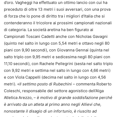
d’oro. Vagheggi ha effettuato un ottimo lancio con cui ha
preceduto di oltre 13 metri i suoi avversari, con una prova
di forza che lo pone di diritto tra i migliori d’Italia che si
contenderanno il tricolore ai prossimi campionati nazionali
di categoria. La società aretina ha ben figurato ai
Campionati Toscani Cadetti anche con Nicholas Gavagni
(quinto nel salto in lungo con 5,54 metri e ottavo negli 80
piani con 9,90 secondi), con Giovanna Gennai (quinta nel
salto triplo con 9,95 metri e sedicesima negli 80 piani con
11,10 secondi), con Rachele Pellegrini (sesta nel salto triplo
con 9,92 metri e settima nel salto in lungo con 4,66 metri)
e con Viola Cappelli (decima nel salto in lungo con 4,56
metri). «
Il settimo posto di Rubechini
– commenta Roberto
Coleschi, responsabile del settore agonistico dell’Alga
Atletica Arezzo, –
è motivo di grande soddisfazione perché
è arrivato da un atleta al primo anno negli Allievi che,
nonostante il disagio di un infortunio, è riuscito ad