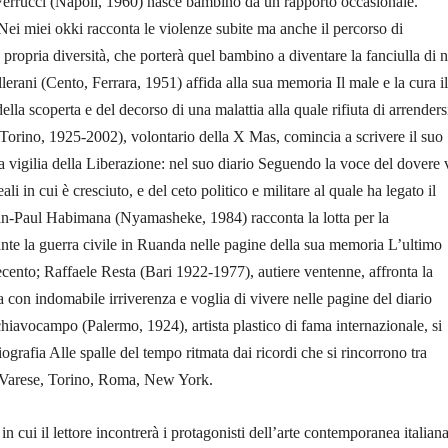
 Ferrucci (Napoli, 1960) nasce bambino da un rapporto occasionale.
Nei miei okki racconta le violenze subite ma anche il percorso di
propria diversità, che porterà quel bambino a diventare la fanciulla di
erani (Cento, Ferrara, 1951) affida alla sua memoria Il male e la cura il
lla scoperta e del decorso di una malattia alla quale rifiuta di arrenders
orino, 1925-2002), volontario della X Mas, comincia a scrivere il suo
a vigilia della Liberazione: nel suo diario Seguendo la voce del dovere 
eali in cui è cresciuto, e del ceto politico e militare al quale ha legato il
ean-Paul Habimana (Nyamasheke, 1984) racconta la lotta per la
te la guerra civile in Ruanda nelle pagine della sua memoria L’ultimo
ento; Raffaele Resta (Bari 1922-1977), autiere ventenne, affronta la
con indomabile irriverenza e voglia di vivere nelle pagine del diario
hiavocampo (Palermo, 1924), artista plastico di fama internazionale, si
ografia Alle spalle del tempo ritmata dai ricordi che si rincorrono tra
 Varese, Torino, Roma, New York.
n cui il lettore incontrerà i protagonisti dell’arte contemporanea italian