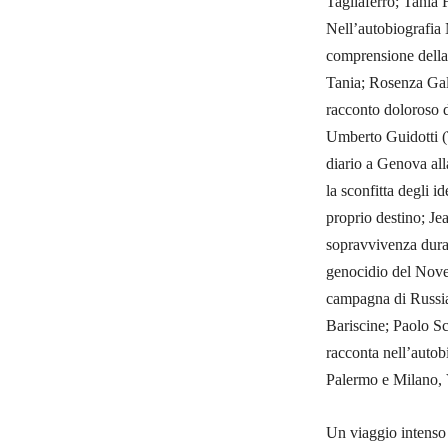
Tagliaferro; Tania
Nell’autobiografia 
comprensione della 
Tania; Rosenza Gall
racconto doloroso de
Umberto Guidotti (T
diario a Genova all
la sconfitta degli id
proprio destino; J
sopravvivenza duran
genocidio del Novec
campagna di Russia 
Bariscine; Paolo Sc
racconta nell’autobi
Palermo e Milano,
Un viaggio intenso i