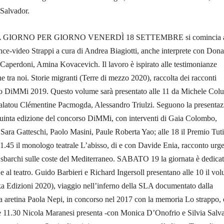
Salvador.
IORNO PER GIORNO VENERDÌ 18 SETTEMBRE si comincia a
ce-video Strappi a cura di Andrea Biagiotti, anche interprete con Dona
aperdoni, Amina Kovacevich. Il lavoro è ispirato alle testimonianze
ne tra noi. Storie migranti (Terre di mezzo 2020), raccolta dei racconti
so DiMMi 2019. Questo volume sarà presentato alle 11 da Michele Colu
Talatou Clémentine Pacmogda, Alessandro Triulzi. Seguono la presentaz
 quinta edizione del concorso DiMMi, con interventi di Gaia Colombo,
ara Gatteschi, Paolo Masini, Paule Roberta Yao; alle 18 il Premio Tut
 21.45 il monologo teatrale L’abisso, di e con Davide Enia, racconto urg
i sbarchi sulle coste del Mediterraneo. SABATO 19 la giornata è dedicat
i e al teatro. Guido Barbieri e Richard Ingersoll presentano alle 10 il vo
Edizioni 2020), viaggio nell’inferno della SLA documentato dalla
sta aretina Paola Nepi, in concorso nel 2017 con la memoria Lo strappo, 
le 11.30 Nicola Maranesi presenta -con Monica D’Onofrio e Silvia Salva