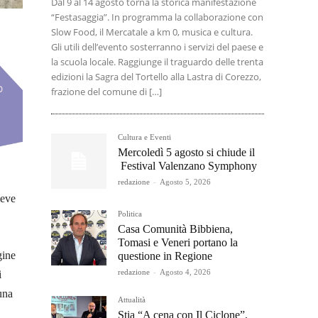
Dal 9 al 14 agosto torna la storica manifestazione
“Festasaggia”. In programma la collaborazione con
Slow Food, il Mercatale a km 0, musica e cultura.
Gli utili dell’evento sosterranno i servizi del paese e
la scuola locale. Raggiunge il traguardo delle trenta
edizioni la Sagra del Tortello alla Lastra di Corezzo,
frazione del comune di […]
Cultura e Eventi
Mercoledì 5 agosto si chiude il
Festival Valenzano Symphony
redazione
-
Agosto 5, 2026
ieve
Politica
Casa Comunità Bibbiena,
Tomasi e Veneri portano la
gine
questione in Regione
redazione
-
Agosto 4, 2026
i
una
Attualità
Stia “A cena con Il Ciclone”,