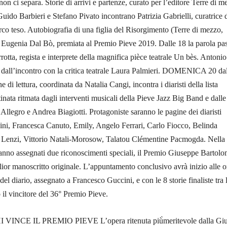
on ci separa. Storie di arrivi e partenze, curato per l’editore Terre di m
Guido Barbieri e Stefano Pivato incontrano Patrizia Gabrielli, curatrice 
o teso. Autobiografia di una figlia del Risorgimento (Terre di mezzo,
a Eugenia Dal Bò, premiata al Premio Pieve 2019. Dalle 18 la parola pas
rotta, regista e interprete della magnifica pièce teatrale Un bès. Antonio
 dall’incontro con la critica teatrale Laura Palmieri. DOMENICA 20 da
di lettura, coordinata da Natalia Cangi, incontra i diaristi della lista
inata ritmata dagli interventi musicali della Pieve Jazz Big Band e dalle
 Allegro e Andrea Biagiotti. Protagoniste saranno le pagine dei diaristi
ini, Francesca Canuto, Emily, Angelo Ferrari, Carlo Fiocco, Belinda
 Lenzi, Vittorio Natali-Morosow, Talatou Clémentine Pacmogda. Nella
ranno assegnati due riconoscimenti speciali, il Premio Giuseppe Bartolo
glior manoscritto originale. L’appuntamento conclusivo avrà inizio alle 
del diario, assegnato a Francesco Guccini, e con le 8 storie finaliste tra 
 il vincitore del 36° Premio Pieve.
INCE IL PREMIO PIEVE L’opera ritenuta più̀meritevole dalla Giu