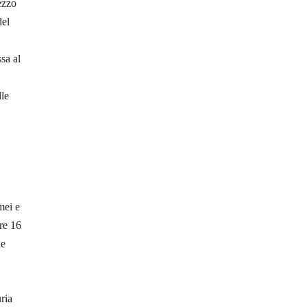
ezzo
del
sa al
lle
mei e
ore 16
le
ria