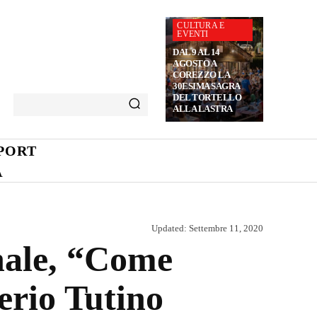
CULTURA E
EVENTI
DAL 9 AL 14
AGOSTO A
COREZZO LA
30ESIMA SAGRA
DEL TORTELLO
ALLA LASTRA
PORT
A
Updated:
Settembre 11, 2020
nale, “Come
erio Tutino