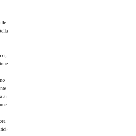
lle
tella
cci,
ione
ino
ente
a ai
lume
ora
tici-