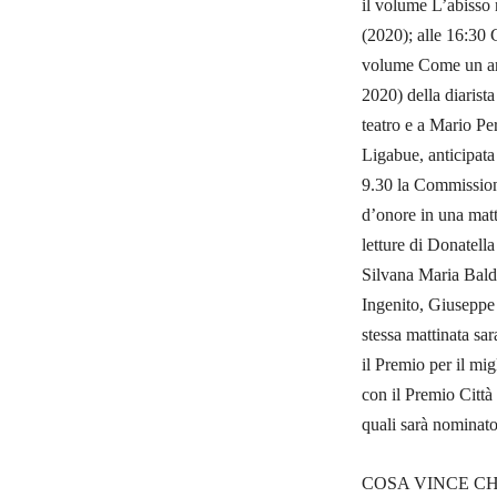
il volume L’abisso n
(2020); alle 16:30 
volume Come un arc
2020) della diarist
teatro e a Mario Per
Ligabue, anticipata
9.30 la Commissione 
d’onore in una matt
letture di Donatella
Silvana Maria Bald
Ingenito, Giuseppe
stessa mattinata sa
il Premio per il mi
con il Premio Città 
quali sarà nominato
COSA VINCE CHI V