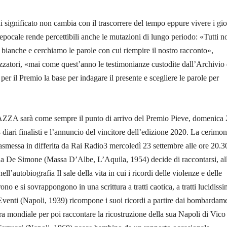
ui significato non cambia con il trascorrere del tempo eppure vivere i gio
pocale rende percettibili anche le mutazioni di lungo periodo: «Tutti n
ianche e cerchiamo le parole con cui riempire il nostro racconto»,
zzatori, «mai come quest’anno le testimonianze custodite dall’Archivio 
per il Premio la base per indagare il presente e scegliere le parole per
 sarà come sempre il punto di arrivo del Premio Pieve, domenica 
 diari finalisti e l’annuncio del vincitore dell’edizione 2020. La cerimon
asmessa in differita da Rai Radio3 mercoledì 23 settembre alle ore 20.3
De Simone (Massa D’Albe, L’Aquila, 1954) decide di raccontarsi, al
ell’autobiografia Il sale della vita in cui i ricordi delle violenze e delle
rono e si sovrappongono in una scrittura a tratti caotica, a tratti lucidissi
venti (Napoli, 1939) ricompone i suoi ricordi a partire dai bombardame
a mondiale per poi raccontare la ricostruzione della sua Napoli di Vico