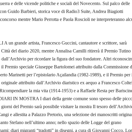
guerra e delle vicende politiche e sociali del Novecento. Sul palco delle
con Guido Barbieri, storica voce di Radio3 Suite, Andrea Biagiotti
in concorso mentre Mario Perrotta e Paola Roscioli ne interpreteranno alc
 un grande artista, Francesco Guccini, cantautore e scrittore, sarà
 Città del diario 2020, mentre Annalisa Camilli ritirerà il Premio Tutino
to dall’Archivio per ricordare la figura del suo fondatore. Altri riconosci
il Premio speciale Giuseppe Bartolomei attribuito dalla Commissione d
erto Marinetti per l’epistolario Açailandia (1982-1989), e il Premio per i
 originale attribuito dall’Archivio diaristico ex aequo a Francesco Coltel
 Ricompendiare la mia vita (1914-1953) e a Raffaele Resta per Bariscin
 DIARI IN MOSTRA I diari della gente comune sono spesso delle picco
e giorni del Premio sarà possibile visitare la mostra Il tesoro dell’Archivi
angi e allestita a Palazzo Pretorio, una selezione dei manoscritti origina
Santo Stefano nell’ultimo anno; nello spazio delle Logge del grano
nami: diari migranti “tradotti” in disegni, a cura di Giovanni Cocco, Lo