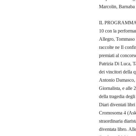
Marcolin, Barnaba 
IL PROGRAMMA G
10 con la performan
Allegro, Tommaso C
raccolte ne Il confi
premiati al concor
Patrizia Di Luca, 
dei vincitori della
Antonio Damasco, S
Giornalista, e alle
della tragedia degl
Diari diventati libr
Cromosoma 4 (Aska 
straordinaria diari
diventata libro. Al