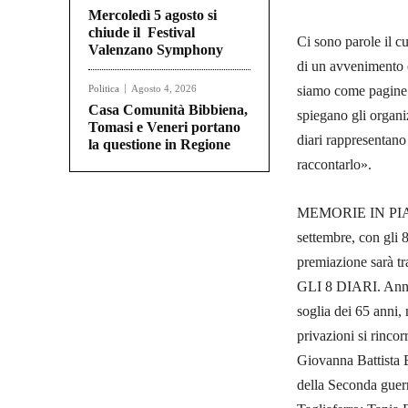
Mercoledì 5 agosto si
chiude il Festival
Ci sono parole il c
Valenzano Symphony
di un avvenimento e
Politica
Agosto 4, 2026
siamo come pagine b
Casa Comunità Bibbiena,
spiegano gli organi
Tomasi e Veneri portano
diari rappresentano 
la questione in Regione
raccontarlo».
MEMORIE IN PIAZZA
settembre, con gli 8
premiazione sarà tr
GLI 8 DIARI. Anna 
soglia dei 65 anni, n
privazioni si rincor
Giovanna Battista E
della Seconda guerr