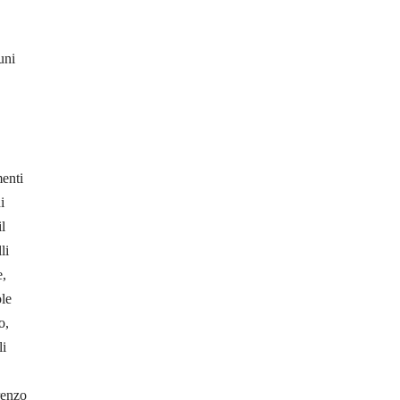
uni
menti
i
l
li
e,
le
o,
li
renzo