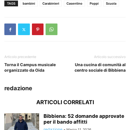
TAGS
bambini
Carabinieri
Casentino
Poppi
Scuola
Articolo precedente
Articolo successivo
Torna il Campus musicale
Una cucina di comunità al
organizzato da Oida
centro sociale di Bibbiena
redazione
ARTICOLI CORRELATI
Bibbiena: 52 domande approvate
per il bando affitti
redazione
-
Marzo 11, 2026