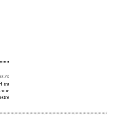
ssivo
i tra
lcune
stre