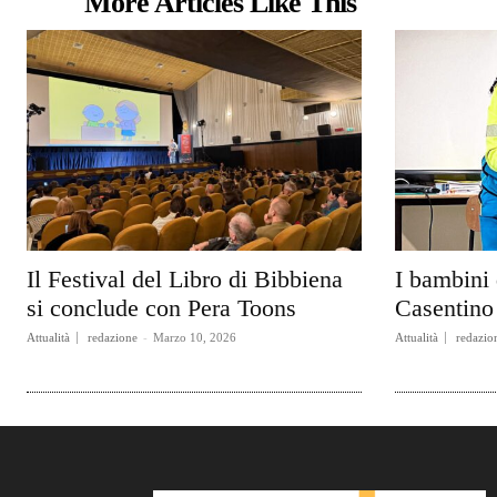
More Articles Like This
Il Festival del Libro di Bibbiena
I bambini 
si conclude con Pera Toons
Casentino 
Attualità
redazione
-
Marzo 10, 2026
Attualità
redazio