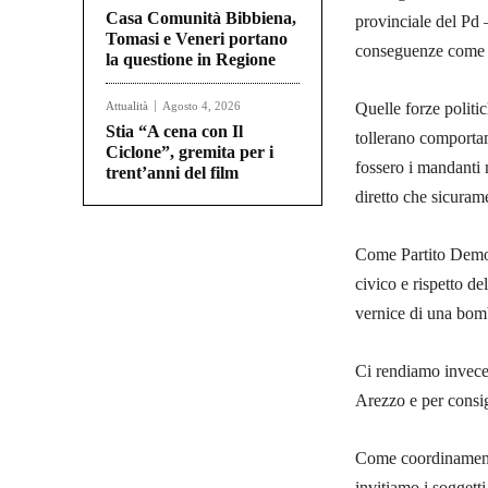
Casa Comunità Bibbiena,
provinciale del Pd –
Tomasi e Veneri portano
conseguenze come 
la questione in Regione
Attualità
Agosto 4, 2026
Quelle forze politi
Stia “A cena con Il
tollerano comportam
Ciclone”, gremita per i
fossero i mandanti 
trent’anni del film
diretto che sicuram
Come Partito Democr
civico e rispetto de
vernice di una bomb
Ci rendiamo invece 
Arezzo e per consig
Come coordinamento
invitiamo i soggett