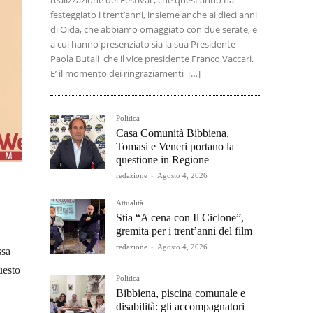
realizzazione del Festival , che quest’anno ha
festeggiato i trent’anni, insieme anche ai dieci anni
di Oida, che abbiamo omaggiato con due serate, e
a cui hanno presenziato sia la sua Presidente
Paola Butali che il vice presidente Franco Vaccari.
E’ il momento dei ringraziamenti […]
Politica
Casa Comunità Bibbiena,
Tomasi e Veneri portano la
questione in Regione
redazione
-
Agosto 4, 2026
Attualità
Stia “A cena con Il Ciclone”,
gremita per i trent’anni del film
redazione
-
Agosto 4, 2026
ssa
uesto
Politica
Bibbiena, piscina comunale e
disabilità: gli accompagnatori