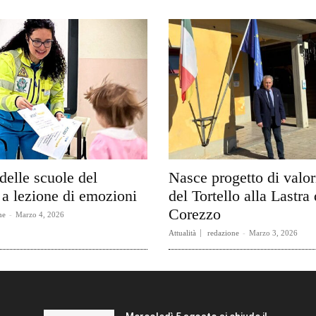
delle scuole del
Nasce progetto di valo
a lezione di emozioni
del Tortello alla Lastra 
Corezzo
ne
-
Marzo 4, 2026
Attualità
redazione
-
Marzo 3, 2026