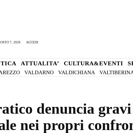
OSTO 7, 2026
ACCEDI
ITICA
ATTUALITA’
CULTURA&EVENTI
S
AREZZO
VALDARNO
VALDICHIANA
VALTIBERIN
atico denuncia gravi a
ale nei propri confro