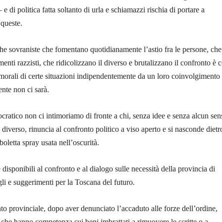
 e di politica fatta soltanto di urla e schiamazzi rischia di portare a
queste.
che sovraniste che fomentano quotidianamente l’astio fra le persone, che
enti razzisti, che ridicolizzano il diverso e brutalizzano il confronto è
morali di certe situazioni indipendentemente da un loro coinvolgimento
ente non ci sarà.
atico non ci intimoriamo di fronte a chi, senza idee e senza alcun sen
l diverso, rinuncia al confronto politico a viso aperto e si nasconde dietr
oletta spray usata nell’oscurità.
disponibili al confronto e al dialogo sulle necessità della provincia di
li e suggerimenti per la Toscana del futuro.
 provinciale, dopo aver denunciato l’accaduto alle forze dell’ordine,
i che hanno competenza sui beni imbrattati a rimuovere le scritte o a