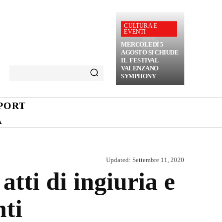
CULTURA E
EVENTI
MERCOLEDÌ 5
AGOSTO SI CHIUDE
IL FESTIVAL
VALENZANO
SYMPHONY
PORT
A
Updated:
Settembre 11, 2020
tti di ingiuria e
nti