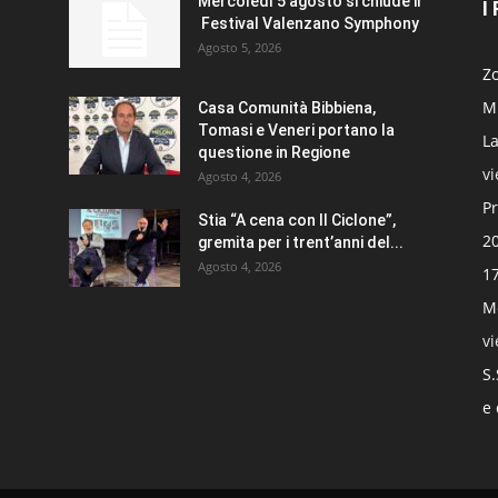
Mercoledì 5 agosto si chiude il
I
Festival Valenzano Symphony
Agosto 5, 2026
Zo
Mi
Casa Comunità Bibbiena,
Tomasi e Veneri portano la
La
questione in Regione
v
Agosto 4, 2026
Pr
Stia “A cena con Il Ciclone”,
20
gremita per i trent’anni del...
Agosto 4, 2026
17
Mo
v
S.
e 