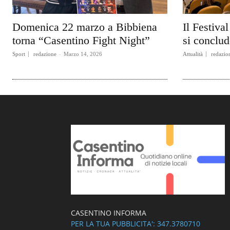
Domenica 22 marzo a Bibbiena
Il Festiva
torna “Casentino Fight Night”
si conclu
Sport
redazione
-
Marzo 14, 2026
Attualità
redazio
CASENTINO INFORMA
PER LA TUA PUBBLICITA': 347.3780710