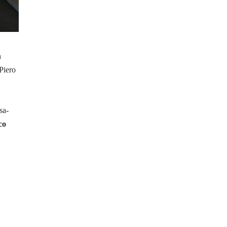
n
 Piero
sa-
co