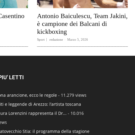
Casentino
Antonio Baiculescu, Team Jakini,
è campione dei Balcani di
kickboxing
Sport
redazione
-
Marzo 5, 2026
 PIU' LETTI
na arancione, ecco le regole
- 11.279 views
ti e leggende di Arezzo: l’artista toscana
ura Lorenzini rappresenta il Dr...
- 10.016
iews
atovecchio Stia: il programma della stagione