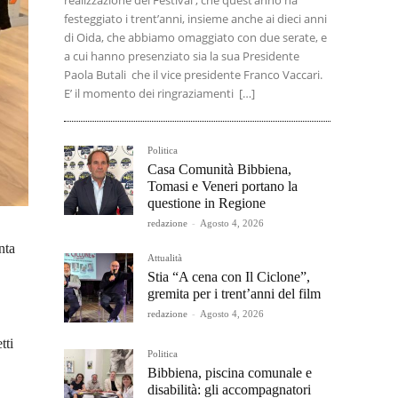
realizzazione del Festival , che quest’anno ha
festeggiato i trent’anni, insieme anche ai dieci anni
di Oida, che abbiamo omaggiato con due serate, e
a cui hanno presenziato sia la sua Presidente
Paola Butali che il vice presidente Franco Vaccari.
E’ il momento dei ringraziamenti […]
Politica
Casa Comunità Bibbiena,
Tomasi e Veneri portano la
questione in Regione
redazione
-
Agosto 4, 2026
nta
Attualità
Stia “A cena con Il Ciclone”,
gremita per i trent’anni del film
redazione
-
Agosto 4, 2026
tti
Politica
Bibbiena, piscina comunale e
disabilità: gli accompagnatori