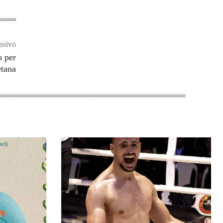
ssivo
o per
etana