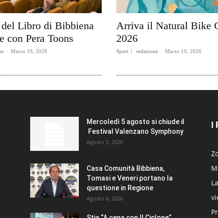
l del Libro di Bibbiena
Arriva il Natural Bike 
de con Pera Toons
2026
ne
-
Marzo 10, 2026
Sport
redazione
-
Marzo 10, 2026
Mercoledì 5 agosto si chiude il
I
Festival Valenzano Symphony
Agosto 5, 2026
Zo
Mi
Casa Comunità Bibbiena,
Tomasi e Veneri portano la
La
questione in Regione
v
Agosto 4, 2026
Pr
Stia “A cena con Il Ciclone”,