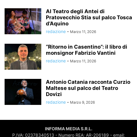
Al Teatro degli Antei di
Pratovecchio Stia sul palco Tosca
d’Aquino
redazione
-
Marzo 11, 2026
“Ritorno in Casentino”: il libro di
monsignor Fabrizio Vantini
redazione
-
Marzo 11, 2026
Antonio Catania racconta Curzio
Maltese sul palco del Teatro
Dovizi
redazione
-
Marzo 9, 2026
INFORMA MEDIA S.R.L.
P.IVA: 02378340513 - Numero REA: AR-206189 - email: