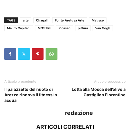
TAGS
arte
Chagall
Fonte Aretusa Arte
Matisse
Mauro Capitani
MOSTRE
Picasso
pittura
Van Gogh
Articolo precedente
Articolo successivo
Il palazzetto del nuoto di
Lotta alla Mosca dell’olivo a
Arezzo rinnova il fitness in
Castiglion Fiorentino
acqua
redazione
ARTICOLI CORRELATI