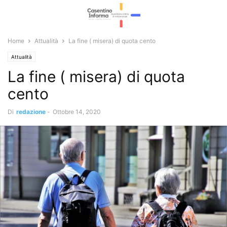
Home
Attualità
La fine ( misera) di quota cento
Attualità
La fine ( misera) di quota
cento
Di
redazione
-
Ottobre 14, 2020