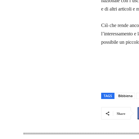
nazionale con l’usc
e di altri articoli 
Ciò che rende ancor
l’interessamento e 
possibile un piccol
TAGS
Bibbiena
Share