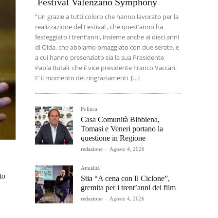
Festival Valenzano Symphony
“Un grazie a tutti coloro che hanno lavorato per la
realizzazione del Festival , che quest’anno ha
festeggiato i trent’anni, insieme anche ai dieci anni
di Oida, che abbiamo omaggiato con due serate, e
a cui hanno presenziato sia la sua Presidente
Paola Butali che il vice presidente Franco Vaccari.
E’ il momento dei ringraziamenti […]
Politica
Casa Comunità Bibbiena,
Tomasi e Veneri portano la
questione in Regione
redazione
-
Agosto 4, 2026
Attualità
to
Stia “A cena con Il Ciclone”,
gremita per i trent’anni del film
redazione
-
Agosto 4, 2026