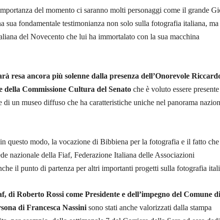
portanza del momento ci saranno molti personaggi come il grande Gi
na sua fondamentale testimonianza non solo sulla fotografia italiana, ma
italiana del Novecento che lui ha immortalato con la sua macchina
arà resa ancora più solenne dalla presenza dell’Onorevole Riccard
e della Commissione Cultura del Senato
che è voluto essere presente
ale di un museo diffuso che ha caratteristiche uniche nel panorama nazio
in questo modo, la vocazione di Bibbiena per la fotografia e il fatto che
ede nazionale della Fiaf, Federazione Italiana delle Associazioni
he il punto di partenza per altri importanti progetti sulla fotografia ital
iaf, di Roberto Rossi come Presidente e dell’impegno del Comune d
rsona di Francesca Nassini
sono stati anche valorizzati dalla stampa