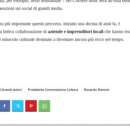
ita, per esempio, dello settimanale 7 del Corriere della Sera ad essa ded
e menzioni sui social di grandi media.
a più importante questo percorso, iniziato una decina di anni fa, è
la fattiva collaborazione di
aziende e imprenditori locali
che hanno re
o miracolo culturale destinato a diventare ancora più ricco nel tempo.
I Grandi autori
Presidente Commissione Cultura
Riccardo Nencini