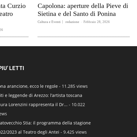
ta Curzio
Capolona: aperture della Pieve di
eatro
Sietina e del Santo di Ponina
Cultura e Eventi
redazione
-
Febbraio 28, 2026
26
 PIU' LETTI
na arancione, ecco le regole
- 11.285 views
ti e leggende di Arezzo: l’artista toscana
ura Lorenzini rappresenta il Dr...
- 10.022
iews
atovecchio Stia: il programma della stagione
22/2023 al Teatro degli Antei
- 9.425 views