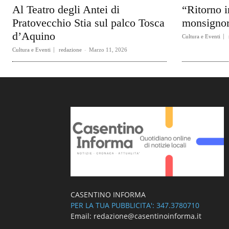
Al Teatro degli Antei di
“Ritorno i
Pratovecchio Stia sul palco Tosca
monsignor
d’Aquino
Cultura e Eventi
Cultura e Eventi
redazione
-
Marzo 11, 2026
CASENTINO INFORMA
PER LA TUA PUBBLICITA': 347.3780710
Email: redazione@casentinoinforma.it