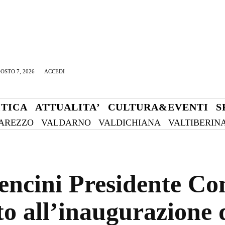
OSTO 7, 2026
ACCEDI
ITICA
ATTUALITA’
CULTURA&EVENTI
S
AREZZO
VALDARNO
VALDICHIANA
VALTIBERIN
encini Presidente C
o all’inaugurazione d