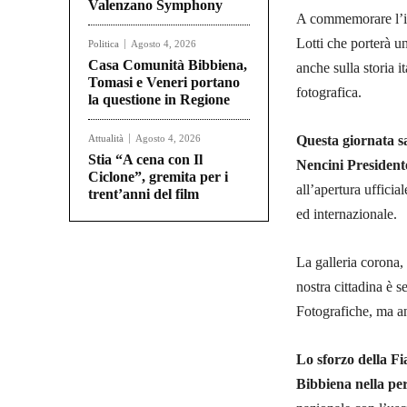
Valenzano Symphony
A commemorare l’im
Lotti che porterà u
Politica
Agosto 4, 2026
Casa Comunità Bibbiena,
anche sulla storia 
Tomasi e Veneri portano
fotografica.
la questione in Regione
Attualità
Agosto 4, 2026
Questa giornata s
Stia “A cena con Il
Nencini President
Ciclone”, gremita per i
all’apertura uffici
trent’anni del film
ed internazionale.
La galleria corona, 
nostra cittadina è s
Fotografiche, ma anc
Lo sforzo della F
Bibbiena nella pe