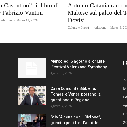
n Casentino”: il libro di
Antonio Catania raccon
 Fabrizio Vantini
Maltese sul palco del T
Dovizi
redazione
-
Marzo 11, 2026
Cultura e Eventi
redazione
-
Marzo 9, 20
Mercoledì 5 agosto si chiude il
I
Festival Valenzano Symphony
Agosto 5, 2026
Zo
Mi
Casa Comunità Bibbiena,
Tomasi e Veneri portano la
La
questione in Regione
v
Agosto 4, 2026
Pr
Stia “A cena con Il Ciclone”,
20
gremita per i trent’anni del...