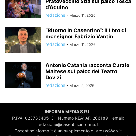
Pratovecchio Stia sul palco Tosca
d’Aquino
redazione
-
Marzo 11, 2026
“Ritorno in Casentino”: il libro di
monsignor Fabrizio Vantini
redazione
-
Marzo 11, 2026
Antonio Catania racconta Curzio
Maltese sul palco del Teatro
Dovizi
redazione
-
Marzo 9, 2026
INFORMA MEDIA S.R.L.
P.IVA: 02378340513 - Numero REA: AR-206189 - email:
redazione@casentinoinforma.it
Casentinoinforma.it è un supplemento di ArezzoWeb.it