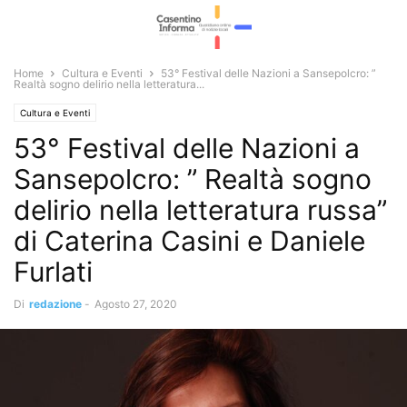
Home
Cultura e Eventi
53° Festival delle Nazioni a Sansepolcro: ”
Realtà sogno delirio nella letteratura...
Cultura e Eventi
53° Festival delle Nazioni a
Sansepolcro: ” Realtà sogno
delirio nella letteratura russa”
di Caterina Casini e Daniele
Furlati
Di
redazione
-
Agosto 27, 2020