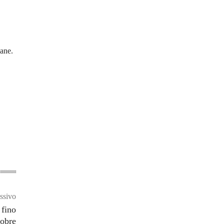
iane.
ssivo
 fino
tobre