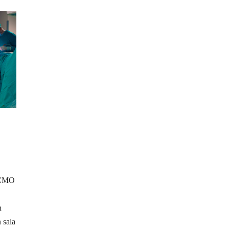
 ECMO
n
 sala