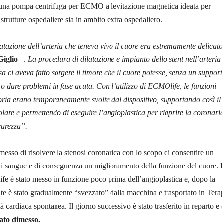
 una pompa centrifuga per ECMO a levitazione magnetica ideata per
o strutture ospedaliere sia in ambito extra ospedaliero.
latazione dell’arteria che teneva vivo il cuore era estremamente delicat
Giglio
–.
La procedura di dilatazione e impianto dello stent nell’arteria
a ci aveva fatto sorgere il timore che il cuore potesse, senza un suppor
o dare problemi in fase acuta. Con l’utilizzo di ECMOlife, le funzioni
oria erano temporaneamente svolte dal dispositivo, supportando così il
lare e permettendo di eseguire l’angioplastica per riaprire la coronari
icurezza”.
messo di risolvere la stenosi coronarica con lo scopo di consentire un
i sangue e di conseguenza un miglioramento della funzione del cuore. I
e è stato messo in funzione poco prima dell’angioplastica e, dopo la
nte è stato gradualmente “svezzato” dalla macchina e trasportato in Tera
tà cardiaca spontanea. Il giorno successivo è stato trasferito in reparto e
tato dimesso.