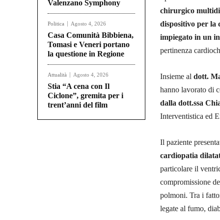
Valenzano Symphony
chirurgico multid
dispositivo per la
Politica
Agosto 4, 2026
Casa Comunità Bibbiena,
impiegato in un i
Tomasi e Veneri portano
pertinenza cardioch
la questione in Regione
Attualità
Agosto 4, 2026
Insieme al
dott. M
Stia “A cena con Il
hanno lavorato di c
Ciclone”, gremita per i
dalla dott.ssa Chi
trent’anni del film
Interventistica ed
Il paziente presen
cardiopatia dilat
particolare il ventr
compromissione dell
polmoni. Tra i fattor
legate al fumo, diab