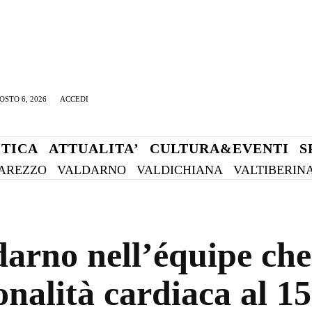
OSTO 6, 2026
ACCEDI
ITICA
ATTUALITA’
CULTURA&EVENTI
S
AREZZO
VALDARNO
VALDICHIANA
VALTIBERIN
darno nell’équipe che
onalità cardiaca al 1