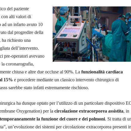
nico del paziente
 con alti valori di
o ad un infarto avuto 10
ato dal progredire della
, ha richiesto una
gliata dell’intervento.
ci pre-operatori avevano
e la coronarografia,
amente chiusa e altre due occluse al 90%. La
funzionalità cardiaca
 al 15%
e procedere mediante un classico intervento chirurgico di
asss sarebbe stato infatti estremamente rischioso.
irurgica ha dunque optato per l’utilizzo di un particolare dispositivo
embrane Oxygenation) per la
circolazione extracorporea assistita
, in
e temporaneamente la funzione del cuore e dei polmoni
. Si tratta di u
ita”, un’evoluzione dei sistemi per circolazione extracorporea presenti in