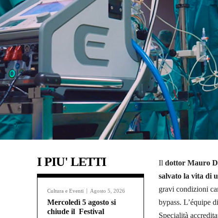
I PIU' LETTI
Il
dottor Mauro De
salvato la vita di 
gravi condizioni ca
Cultura e Eventi
Agosto 5, 2026
Mercoledì 5 agosto si
bypass. L’équipe 
chiude il Festival
Specialità accredit