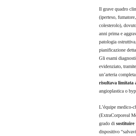
Il grave quadro cli
(iperteso, fumatore,
colesterolo), dovut
anni prima e aggrav
patologia ostruttiva
pianificazione detta
Gli esami diagnosti
evidenziato, tramit
un’arteria complet
risultava limitata
angioplastica o byp
L’équipe medico-ch
(ExtraCorporeal M
grado di
sostituir
dispositivo “salvav