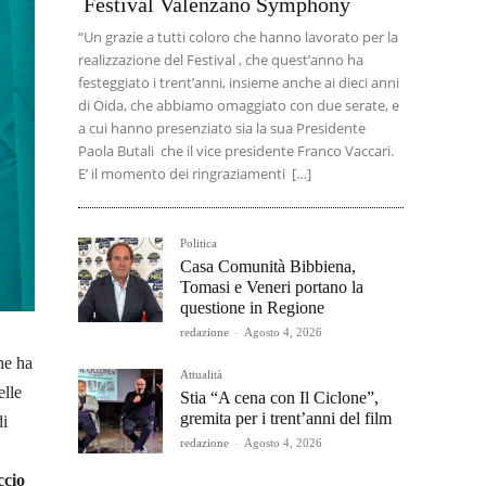
Festival Valenzano Symphony
“Un grazie a tutti coloro che hanno lavorato per la
realizzazione del Festival , che quest’anno ha
festeggiato i trent’anni, insieme anche ai dieci anni
di Oida, che abbiamo omaggiato con due serate, e
a cui hanno presenziato sia la sua Presidente
Paola Butali che il vice presidente Franco Vaccari.
E’ il momento dei ringraziamenti […]
Politica
Casa Comunità Bibbiena,
Tomasi e Veneri portano la
questione in Regione
redazione
-
Agosto 4, 2026
che ha
Attualità
elle
Stia “A cena con Il Ciclone”,
gremita per i trent’anni del film
di
redazione
-
Agosto 4, 2026
ccio