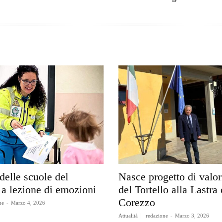
delle scuole del
Nasce progetto di valo
a lezione di emozioni
del Tortello alla Lastra 
Corezzo
ne
-
Marzo 4, 2026
Attualità
redazione
-
Marzo 3, 2026