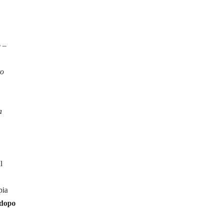
o
–
to
a
l
pia
dopo