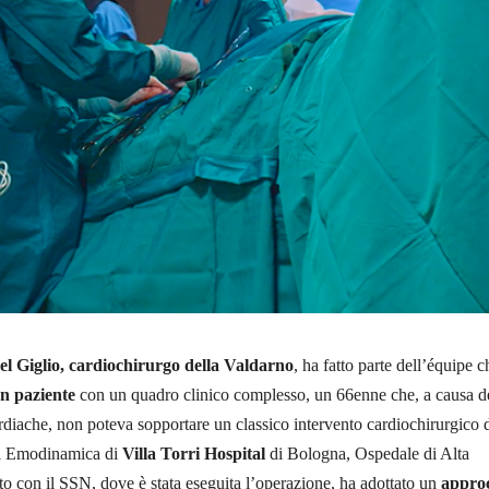
l Giglio, cardiochirurgo della Valdarno
, ha fatto parte dell’équipe 
un paziente
con un quadro clinico complesso, un 66enne che, a causa d
rdiache, non poteva sopportare un classico intervento cardiochirurgico 
di Emodinamica di
Villa Torri Hospital
di Bologna, Ospedale di Alta
ato con il SSN, dove è stata eseguita l’operazione, ha adottato un
appro