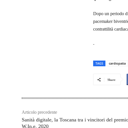
Dopo un periodo di 
pacemaker biventric
contrattilità cardia
TAGS
cardiopatia
Share
Articolo precedente
Sanità digitale, la Toscana tra i vincitori del premi
W.In.e. 2020