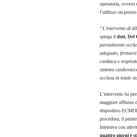
operatoria, ovvero
l’utilizzo sia press
“L’intervento di di
spiega il
dott. Del 
parzialmente occlus
adeguato, fermarsi 
cardiaca e respirat
sistema cardiovasco
occlusa in totale s
L’intervento ha per
maggiore afflusso d
dispositivo ECMOlif
procedura, il pazie
Intensiva con attivi
quattro giorni è s