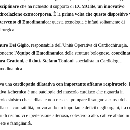
isciplinare
che ha richiesto il supporto di
ECMOlife, un innovativo
 circolazione extracorporea
. È la
prima volta che questo dispositivo 
ntervento di Emodinamica
: questa tecnologia è infatti solitamente di
irurgica.
auro Del Giglio
, responsabile dell’Unità Operativa di Cardiochirurgia,
oncerto l’
équipe di Emodinamica
della struttura bolognese,
coordina
ara Grattoni,
e il
dott. Stefano Tonioni
, specialista in Cardiologia
 Emodinamica.
tava una
cardiopatia dilatativa con importante affanno respiratorio
.
ativa ischemica
è una patologia del muscolo cardiaco che riguarda in
icolo sinistro che si dilata e non riesce a pompare il sangue a causa della
a sua contrattilità, provocando un importante deficit degli organi, tra cu
i di rischio vi è ipertensione arteriosa, colesterolo alto, cattive abitudini
ete e famigliarità.