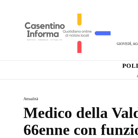
GIOVEDÌ, AG
POL
Attualità
Medico della Val
66enne con funzi