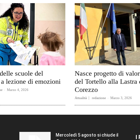
delle scuole del
Nasce progetto di valo
a lezione di emozioni
del Tortello alla Lastra 
Corezzo
ne
-
Marzo 4, 2026
Attualità
redazione
-
Marzo 3, 2026
Mercoledì 5 agosto si chiude il
I