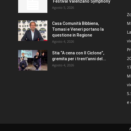
Festival Valenzano Symphony
Agosto 5, 2026
Zo
Mi
Casa Comunità Bibbiena,
Tomasi e Veneri portano la
La
questione in Regione
v
Agosto 4, 2026
Pr
Stia “A cena con Il Ciclone”,
20
gremita per i trent’anni del...
Agosto 4, 2026
17
Mo
v
S.
e 