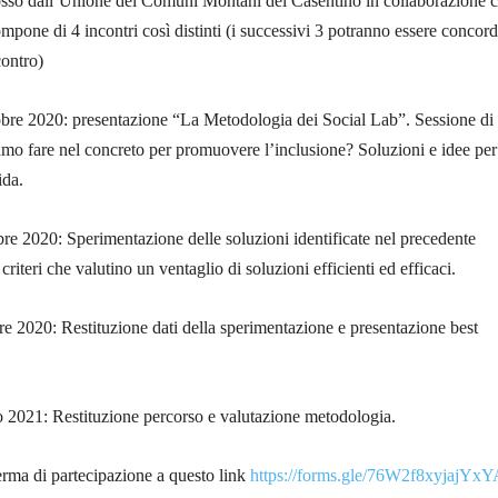
osso dall’Unione dei Comuni Montani del Casentino in collaborazione 
mpone di 4 incontri così distinti (i successivi 3 potranno essere concord
contro)
obre 2020: presentazione “La Metodologia dei Social Lab”. Sessione di
mo fare nel concreto per promuovere l’inclusione? Soluzioni e idee per
ida.
e 2020: Sperimentazione delle soluzioni identificate nel precedente
 criteri che valutino un ventaglio di soluzioni efficienti ed efficaci.
e 2020: Restituzione dati della sperimentazione e presentazione best
o 2021: Restituzione percorso e valutazione metodologia.
ferma di partecipazione a questo link
https://forms.gle/76W2f8xyjajYx