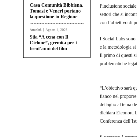
Casa Comunità Bibbiena,
l’inclusione sociale
Tomasi e Veneri portano
settori che si incon
la questione in Regione
con l’obiettivo di p
Attualità
Agosto 4, 2026
Stia “A cena con Il
I Social Labs sono 
Ciclone”, gremita per i
e la metodologia si è
trent’anni del film
Il primo di questi s
problematiche lega
“L’obiettivo sarà qu
fianco nel proporre
dettaglio al tema de
dichiara Eleonora D
Conferenza dell’Is