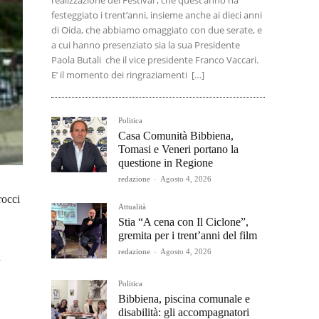
realizzazione del Festival , che quest’anno ha
festeggiato i trent’anni, insieme anche ai dieci anni
di Oida, che abbiamo omaggiato con due serate, e
a cui hanno presenziato sia la sua Presidente
Paola Butali che il vice presidente Franco Vaccari.
E’ il momento dei ringraziamenti […]
Politica
Casa Comunità Bibbiena,
Tomasi e Veneri portano la
questione in Regione
redazione
-
Agosto 4, 2026
rocci
Attualità
Stia “A cena con Il Ciclone”,
gremita per i trent’anni del film
redazione
-
Agosto 4, 2026
ù
Politica
Bibbiena, piscina comunale e
disabilità: gli accompagnatori