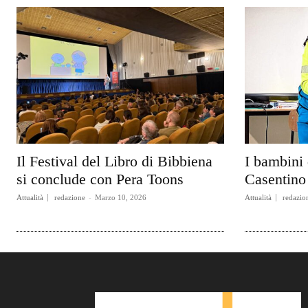
Il Festival del Libro di Bibbiena
I bambini 
si conclude con Pera Toons
Casentino 
Attualità
redazione
-
Marzo 10, 2026
Attualità
redazio