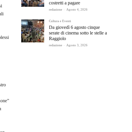
costretti a pagare
si
redazione
-
Agosto 4, 2026
li
Cultura e Eventi
Da giovedì 6 agosto cinque
serate di cinema sotto le stelle a
lessi
Raggiolo
redazione
-
Agosto 3, 2026
stro
zione”
a