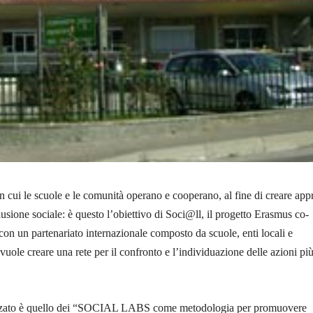
n cui le scuole e le comunità operano e cooperano, al fine di creare app
lusione sociale: è questo l’obiettivo di Soci@ll, il progetto Erasmus co-
con un partenariato internazionale composto da scuole, enti locali e
vuole creare una rete per il confronto e l’individuazione delle azioni pi
izzato è quello dei “SOCIAL LABS come metodologia per promuovere