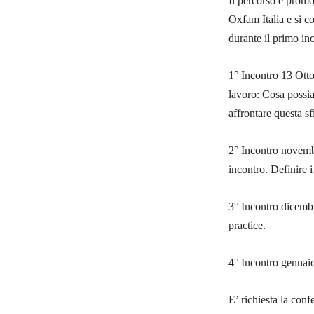
Il percorso è prom
Oxfam Italia e si co
durante il primo in
1° Incontro 13 Ott
lavoro: Cosa possia
affrontare questa sf
2° Incontro novembr
incontro. Definire i
3° Incontro dicembr
practice.
4° Incontro gennai
E’ richiesta la con