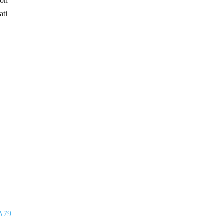
con
ati
YA79