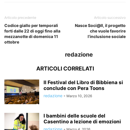
Articolo precedente
Articolo successivo
Codice giallo per temporali
Nasce Soci@ll, il progetto
forti dalle 22 di oggi fino alla
che vuole favorire
mezzanotte di domenica 11
l’inclusione sociale
ottobre
redazione
ARTICOLI CORRELATI
Il Festival del Libro di Bibbiena si
conclude con Pera Toons
redazione
-
Marzo 10, 2026
I bambini delle scuole del
Casentino a lezione di emozioni
redazione
-
Marzo 4, 2026