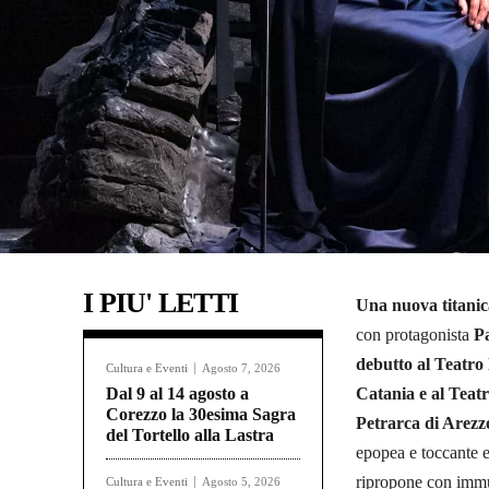
I PIU' LETTI
Una nuova titanic
con protagonista
Pa
debutto al Teatro
Cultura e Eventi
Agosto 7, 2026
Dal 9 al 14 agosto a
Catania e al Tea
Corezzo la 30esima Sagra
Petrarca di Arez
del Tortello alla Lastra
epopea e toccante 
ripropone con immut
Cultura e Eventi
Agosto 5, 2026