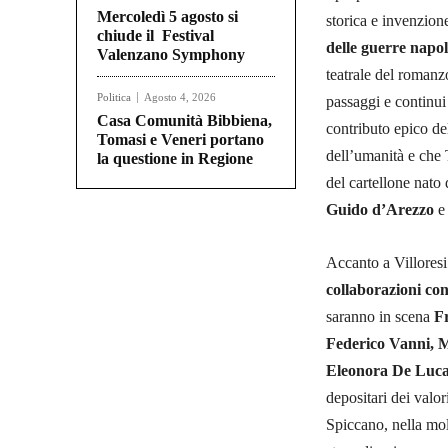
Mercoledì 5 agosto si
storica e invenzio
chiude il Festival
delle guerre napo
Valenzano Symphony
teatrale del romanz
Politica
Agosto 4, 2026
passaggi e continui 
Casa Comunità Bibbiena,
contributo epico de
Tomasi e Veneri portano
dell’umanità e che 
la questione in Regione
del cartellone nato 
Guido d’Arezzo
Accanto a Villores
collaborazioni co
saranno in scena
Fr
Federico Vanni, M
Eleonora De Luc
depositari dei valor
Spiccano, nella mol