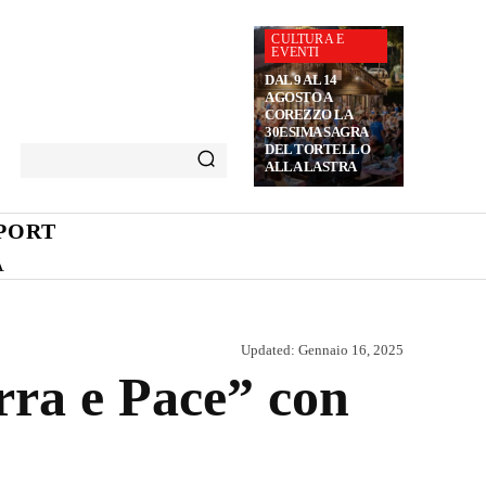
CULTURA E
EVENTI
DAL 9 AL 14
AGOSTO A
COREZZO LA
30ESIMA SAGRA
DEL TORTELLO
ALLA LASTRA
PORT
A
Updated:
Gennaio 16, 2025
rra e Pace” con