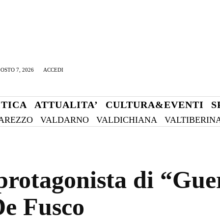
OSTO 7, 2026
ACCEDI
ITICA
ATTUALITA’
CULTURA&EVENTI
S
AREZZO
VALDARNO
VALDICHIANA
VALTIBERIN
 protagonista di “Gue
De Fusco