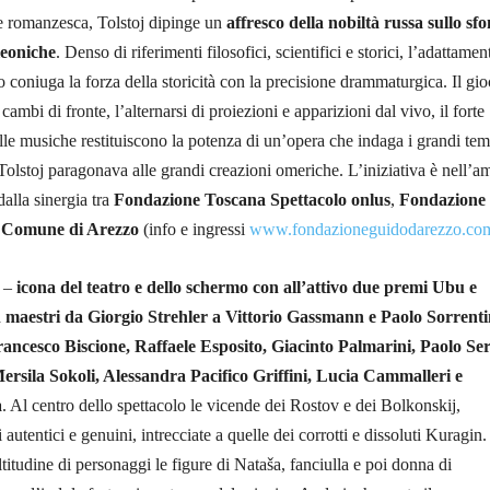
ne romanzesca, Tolstoj dipinge un
affresco della nobiltà russa sullo sf
leoniche
. Denso di riferimenti filosofici, scientifici e storici, l’adattamen
o coniuga la forza della storicità con la precisione drammaturgica. Il gio
cambi di fronte, l’alternarsi di proiezioni e apparizioni dal vivo, il forte
lle musiche restituiscono la potenza di un’opera che indaga i grandi tem
Tolstoj paragonava alle grandi creazioni omeriche. L’iniziativa è nell’a
dalla sinergia tra
Fondazione Toscana Spettacolo onlus
,
Fondazione
e
Comune di Arezzo
(info e ingressi
www.fondazioneguidodarezzo.co
i –
icona del teatro e dello schermo con all’attivo due premi Ubu e
n maestri da Giorgio Strehler a Vittorio Gassmann e Paolo Sorrent
ancesco Biscione, Raffaele Esposito, Giacinto Palmarini, Paolo Ser
ersila Sokoli, Alessandra Pacifico Griffini, Lucia Cammalleri e
a
. Al centro dello spettacolo le vicende dei Rostov e dei Bolkonskij,
i autentici e genuini, intrecciate a quelle dei corrotti e dissoluti Kuragin.
titudine di personaggi le figure di Nataša, fanciulla e poi donna di