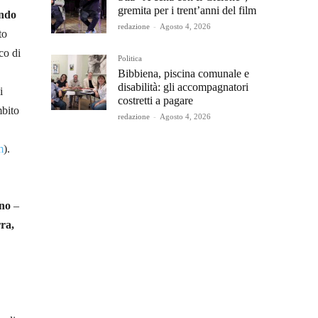
gremita per i trent’anni del film
ondo
redazione
-
Agosto 4, 2026
to
co di
Politica
Bibbiena, piscina comunale e
disabilità: gli accompagnatori
i
costretti a pagare
mbito
redazione
-
Agosto 4, 2026
m
).
ino
–
ra,