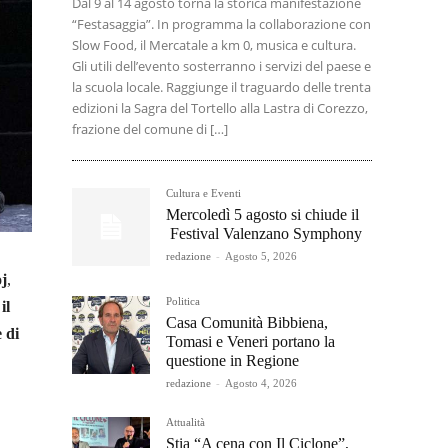
Dal 9 al 14 agosto torna la storica manifestazione
“Festasaggia”. In programma la collaborazione con
Slow Food, il Mercatale a km 0, musica e cultura.
Gli utili dell’evento sosterranno i servizi del paese e
la scuola locale. Raggiunge il traguardo delle trenta
edizioni la Sagra del Tortello alla Lastra di Corezzo,
frazione del comune di […]
Cultura e Eventi
Mercoledì 5 agosto si chiude il
Festival Valenzano Symphony
redazione
-
Agosto 5, 2026
oj
,
Politica
il
Casa Comunità Bibbiena,
 di
Tomasi e Veneri portano la
questione in Regione
redazione
-
Agosto 4, 2026
Attualità
Stia “A cena con Il Ciclone”,