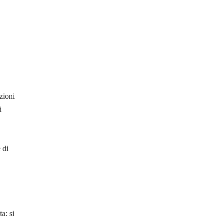
azioni
i
 di
a: si