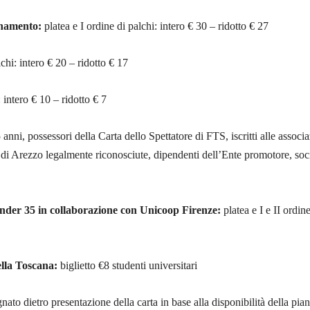
onamento:
platea e I ordine di palchi: intero € 30 – ridotto € 27
lchi: intero € 20 – ridotto € 17
 intero € 10 – ridotto € 7
 anni, possessori della Carta dello Spettatore di FTS, iscritti alle associ
 di Arezzo legalmente riconosciute, dipendenti dell’Ente promotore, soc
under 35 in collaborazione con Unicoop Firenze:
platea e I e II ordine
ella Toscana:
biglietto €8 studenti universitari
gnato dietro presentazione della carta in base alla disponibilità della piant