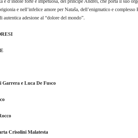
za e d’indole forte e impetuosa, del principe Andrei, che porta il suo org
 prigionia e nell’infelice amore per Nataša, dell’enigmatico e complesso 
i autentica adesione al “dolore del mondo”.
ORESI
CE
 Garrera e Luca De Fusco
co
Rocco
ta Crisolini Malatesta