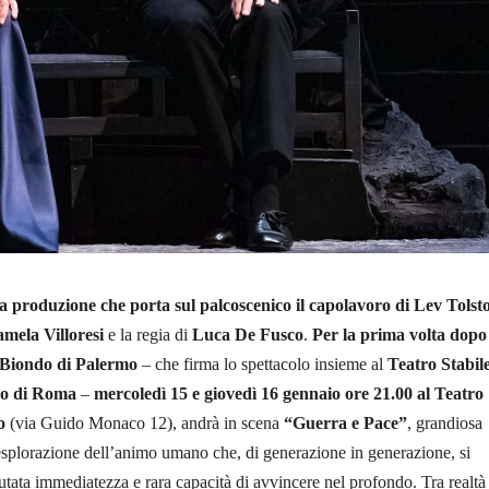
a produzione che porta sul palcoscenico il capolavoro di Lev Tolst
mela Villoresi
e la regia di
Luca De Fusco
.
Per la prima volta dopo 
 Biondo di Palermo
– che firma lo spettacolo insieme al
Teatro Stabile
tro di Roma
–
mercoledì 15 e giovedì 16 gennaio ore 21.00 al Teatro
zo
(via Guido Monaco 12), andrà in scena
“Guerra e Pace”
, grandiosa
esplorazione dell’animo umano che, di generazione in generazione, si
ata immediatezza e rara capacità di avvincere nel profondo. Tra realtà