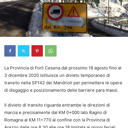
La Provincia di Forlì Cesena dal prossimo 18 agosto fino al
3 dicembre 2020
istituisce un divieto temporaneo di
transito nella SP142 dei Mandrioli per permettere le
opere
di disgaggio e posizionamento delle barriere para massi.
Il
divieto di transito
riguarda
entramb
e le direzioni
di
marcia
e precisamente dal KM 0+000
lato Bagno di
Romagna
al KM 11+770
al confine con la Provincia di
Arezzo
dalle ore 8,30 alle ore 18 limitata ai giorni feriali.