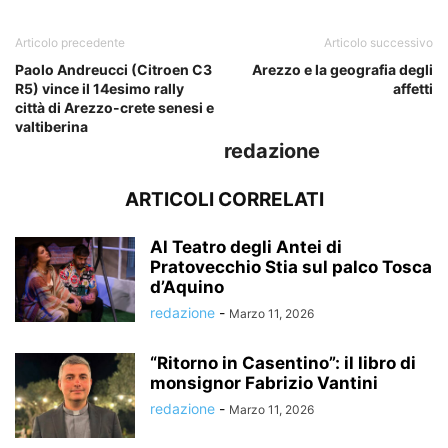
Articolo precedente
Articolo successivo
Paolo Andreucci (Citroen C3
Arezzo e la geografia degli
R5) vince il 14esimo rally
affetti
città di Arezzo-crete senesi e
valtiberina
redazione
ARTICOLI CORRELATI
Al Teatro degli Antei di
Pratovecchio Stia sul palco Tosca
d’Aquino
redazione
-
Marzo 11, 2026
“Ritorno in Casentino”: il libro di
monsignor Fabrizio Vantini
redazione
-
Marzo 11, 2026