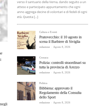
verso il santuario della Verna, dando seguito a un
atteso e partecipato appuntamento che ogni
anno aggrega decine di volontari e di fedeli di ogni
età. Questa […]
Cultura e Eventi
Pratovecchio: il 10 agosto in
scena il Barbiere di Siviglia
redazione
-
Agosto 8, 2026
ne
Cronaca
i
Polizia: controlli straordinari su
tutta la provincia di Arezzo
redazione
-
Agosto 8, 2026
Politica
Bibbiena: approvato il
Regolamento della Consulta
dello Sport
redazione
-
Agosto 8, 2026
 negli