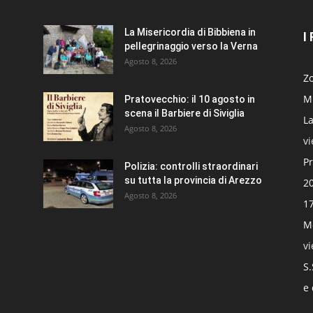
La Misericordia di Bibbiena in
I
pellegrinaggio verso la Verna
Agosto 8, 2026
Zo
Mi
Pratovecchio: il 10 agosto in
scena il Barbiere di Siviglia
La
Agosto 8, 2026
v
Pr
Polizia: controlli straordinari
su tutta la provincia di Arezzo
20
Agosto 8, 2026
17
Mo
v
S.
e 