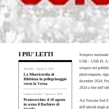
I PIU' LETTI
Sciopero nazionale
USB – USB PI. A co
scioperi nel pubblic
Attualità
Agosto 8, 2026
La Misericordia di
pluricomparto, rigua
Bibbiena in pellegrinaggio
dicembre 2024. Per 
verso la Verna
2024 a fine dell’ult
Cultura e Eventi
Agosto 8, 2026
Pratovecchio: il 10 agosto
Asl Toscana Sud Est
in scena il Barbiere di
dell’attività degli
Siviglia