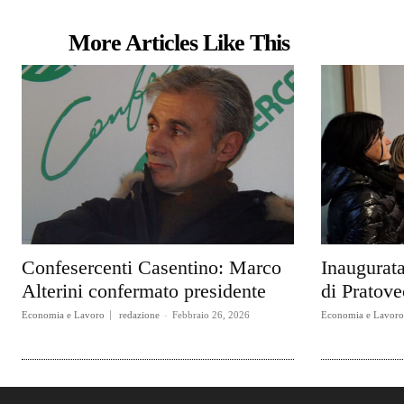
More Articles Like This
Confesercenti Casentino: Marco
Inaugurata
Alterini confermato presidente
di Pratove
Economia e Lavoro
redazione
-
Febbraio 26, 2026
Economia e Lavoro