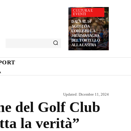
CULTURA E
EVENTI
DAL 9 AL 14
AGOSTO A
COREZZO LA
30ESIMA SAGRA
DEL TORTELLO
ALLA LASTRA
PORT
A
Updated:
Dicembre 11, 2024
ne del Golf Club
ta la verità”