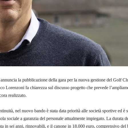
annuncia la pubblicazione della gara per la nuova gestione del Golf Cl
aco Lorenzoni fa chiarezza sul discusso progetto che prevede l’ampliam
ora realizzato.
tinuità, nel nuovo bando è stata data priorità alle società sportive ed è s
sola sociale a garanzia del personale attualmente impiegato. La durata d
sata in sei anni, rinnovabili, e il canone in 18.000 euro, comprensivo del 