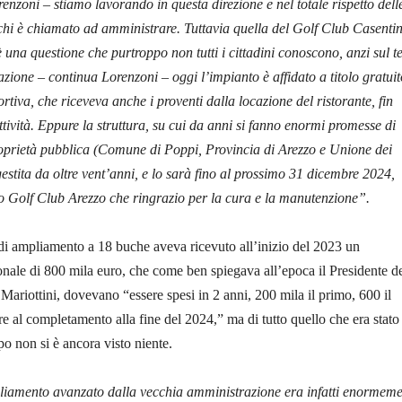
nzoni – stiamo lavorando in questa direzione e nel totale rispetto dell
chi è chiamato ad amministrare. Tuttavia quella del Golf Club Casenti
è una questione che purtroppo non tutti i cittadini conoscono, anzi sul 
azione – continua Lorenzoni – oggi l’impianto è affidato a titolo gratui
rtiva, che riceveva anche i proventi dalla locazione del ristorante, fin
ttività. Eppure la struttura, su cui da anni si fanno enormi promesse di
roprietà pubblica (Comune di Poppi, Provincia di Arezzo e Unione dei
stita da oltre vent’anni, e lo sarà fino al prossimo 31 dicembre 2024,
 Golf Club Arezzo che ringrazio per la cura e la manutenzione”.
di ampliamento a 18 buche aveva ricevuto all’inizio del 2023 un
nale di 800 mila euro, che come ben spiegava all’epoca il Presidente d
ariottini, dovevano “essere spesi in 2 anni, 200 mila il primo, 600 il
re al completamento alla fine del 2024,” ma di tutto quello che era stato
o non si è ancora visto niente.
pliamento avanzato dalla vecchia amministrazione era infatti enormem