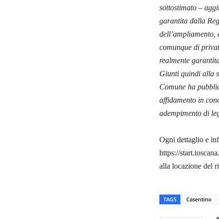
sottostimato – aggi
garantita dalla Reg
dell’ampliamento, 
comunque di privati
realmente garantita
Giunti quindi alla 
Comune ha pubblicat
affidamento in con
adempimento di le
Ogni dettaglio e in
https://start.tosca
alla locazione del r
TAGS
Casentino