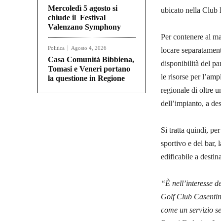
Mercoledì 5 agosto si
ubicato nella Club
chiude il Festival
Valenzano Symphony
Per contenere al m
Politica
Agosto 4, 2026
locare separatamente
Casa Comunità Bibbiena,
disponibilità del p
Tomasi e Veneri portano
le risorse per l’am
la questione in Regione
regionale di oltre u
dell’impianto, a des
Si tratta quindi, pe
sportivo e del bar, 
edificabile a destin
“È nell’interesse d
Golf Club Casentino
come un servizio se