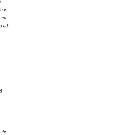
e
no e
tema
to ad
el
ente