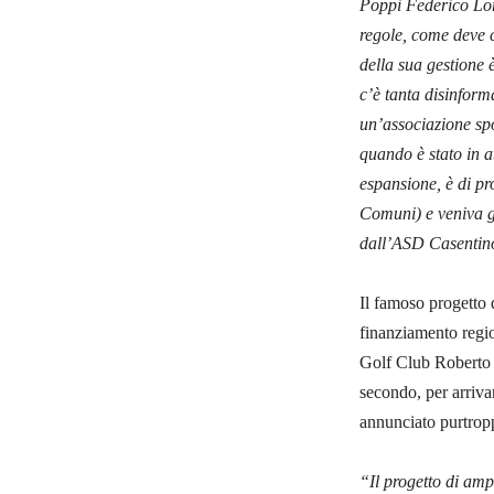
Poppi Federico Lore
regole, come deve 
della sua gestione 
c’è tanta disinform
un’associazione spo
quando è stato in a
espansione, è di p
Comuni) e veniva ge
dall’ASD Casentino
Il famoso progetto 
finanziamento regio
Golf Club Roberto M
secondo, per arriva
annunciato purtropp
“Il progetto di am