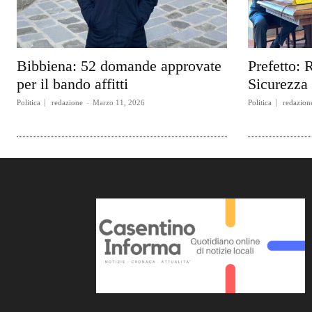
Bibbiena: 52 domande approvate
Prefetto: 
per il bando affitti
Sicurezza
Politica
redazione
-
Marzo 11, 2026
Politica
redazion