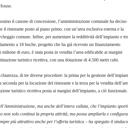
 House.
assimo il canone di concessione, l’amministrazione comunale ha deciso 
 il ristorante posto al piano primo, con un’area esclusiva esterna e la
archeggio comune. Infine, per aumentare la redditività dell’impianto e tr
pliamento a 18 buche, progetto che ha già ricevuto un finanziamento
n milione di euro, è stata posta in vendita l’area edificabile ai margini
tinazione turistico ricettiva, con una dotazione di 4.500 metri cubi.
r chiarezza, di tre diverse procedure: la prima per la gestione dell’impian
la seconda per la locazione del ristorante e la terza per la vendita dell’ar
azione turistico ricettiva posta ai margini dell’impianto, a ciò funzionale.
ell’Amministrazione, ma anche dell’intera vallata, che l’impianto sport
 non solo continui la propria attività, ma possa ampliarla e configura
mpre più attrattivo anche per l’offerta turistica – ha spiegato il sindaco