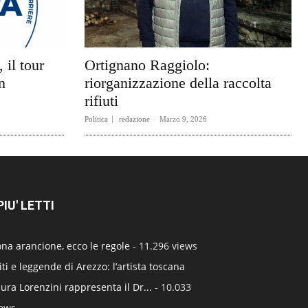
 il tour
Ortignano Raggiolo:
n
riorganizzazione della raccolta
rifiuti
Politica
redazione
-
Marzo 9, 2026
 PIU' LETTI
na arancione, ecco le regole
- 11.296 views
ti e leggende di Arezzo: l’artista toscana
ura Lorenzini rappresenta il Dr...
- 10.033
iews