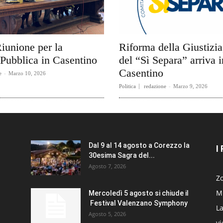
Riunione per la
Riforma della Giustizia,
 Pubblica in Casentino
del “Sì Separa” arriva i
Casentino
e
-
Marzo 10, 2026
Politica
redazione
-
Marzo 9, 2026
Dal 9 al 14 agosto a Corezzo la
I
30esima Sagra del...
Agosto 7, 2026
Zo
Mi
Mercoledì 5 agosto si chiude il
Festival Valenzano Symphony
La
Agosto 5, 2026
v