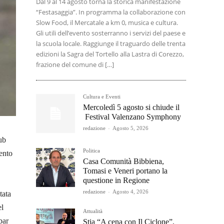
Dal 9 al 14 agosto torna la storica manifestazione
“Festasaggia”. In programma la collaborazione con
Slow Food, il Mercatale a km 0, musica e cultura.
Gli utili dell’evento sosterranno i servizi del paese e
la scuola locale. Raggiunge il traguardo delle trenta
edizioni la Sagra del Tortello alla Lastra di Corezzo,
frazione del comune di […]
Cultura e Eventi
Mercoledì 5 agosto si chiude il
Festival Valenzano Symphony
redazione
-
Agosto 5, 2026
ub
Politica
ento
Casa Comunità Bibbiena,
Tomasi e Veneri portano la
questione in Regione
redazione
-
Agosto 4, 2026
tata
el
Attualità
bar
Stia “A cena con Il Ciclone”,