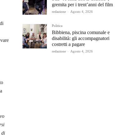
gremita per i trent’anni del film
redazione
-
Agosto 4, 2026
di
Politica
Bibbiena, piscina comunale e
disabilità: gli accompagnatori
ovare
costretti a pagare
redazione
-
Agosto 4, 2026
to
ea
ivo
rsi
 di