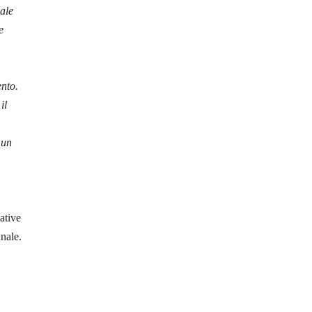
uale
e
ento.
il
 un
ative
unale.