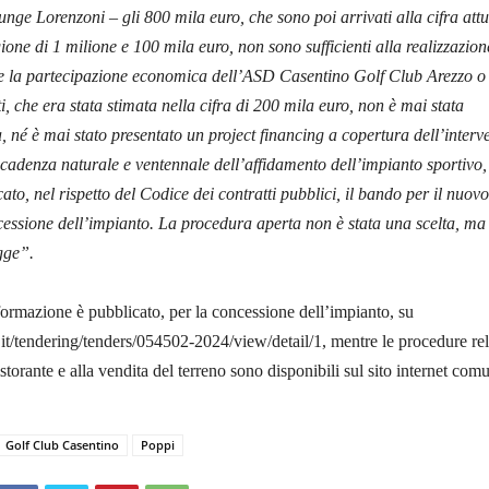
unge Lorenzoni – gli 800 mila euro, che sono poi arrivati alla cifra att
ione di 1 milione e 100 mila euro, non sono sufficienti alla realizzazion
e la partecipazione economica dell’ASD Casentino Golf Club Arezzo o
, che era stata stimata nella cifra di 200 mila euro, non è mai stata
, né è mai stato presentato un project financing a copertura dell’interv
scadenza naturale e ventennale dell’affidamento dell’impianto sportivo, 
o, nel rispetto del Codice dei contratti pubblici, il bando per il nuovo
cessione dell’impianto. La procedura aperta non è stata una scelta, ma
gge”.
formazione è pubblicato, per la concessione dell’impianto, su
na.it/tendering/tenders/054502-2024/view/detail/1, mentre le procedure rel
istorante e alla vendita del terreno sono disponibili sul sito internet com
Golf Club Casentino
Poppi