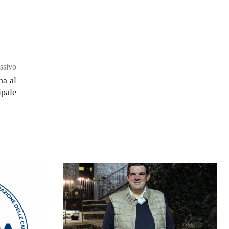
ssivo
na al
ipale