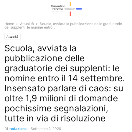
Home
Attualità
Scuola, avviata la pubblicazione delle graduatorie
dei supplenti: le nomine entro...
Attualità
Scuola, avviata la
pubblicazione delle
graduatorie dei supplenti: le
nomine entro il 14 settembre.
Insensato parlare di caos: su
oltre 1,9 milioni di domande
pochissime segnalazioni,
tutte in via di risoluzione
Di
redazione
-
Settembre 2, 2020