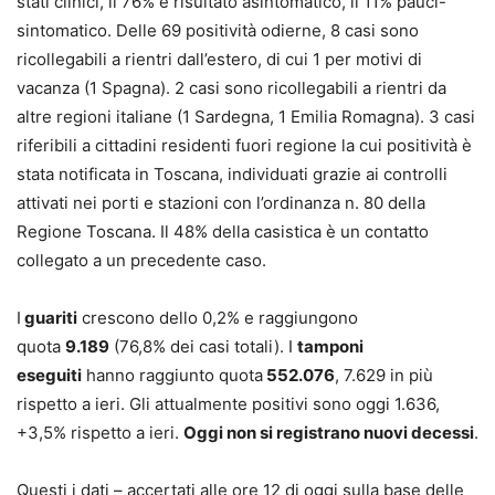
stati clinici, il 76% è risultato asintomatico, il 11% pauci-
sintomatico. Delle 69 positività odierne, 8 casi sono
ricollegabili a rientri dall’estero, di cui 1 per motivi di
vacanza (1 Spagna). 2 casi sono ricollegabili a rientri da
altre regioni italiane (1 Sardegna, 1 Emilia Romagna). 3 casi
riferibili a cittadini residenti fuori regione la cui positività è
stata notificata in Toscana, individuati grazie ai controlli
attivati nei porti e stazioni con l’ordinanza n. 80 della
Regione Toscana. Il 48% della casistica è un contatto
collegato a un precedente caso.
I
guariti
crescono dello 0,2% e raggiungono
quota
9.189
(76,8% dei casi totali). I
tamponi
eseguiti
hanno raggiunto quota
552.076
, 7.629 in più
rispetto a ieri. Gli attualmente positivi sono oggi 1.636,
+3,5% rispetto a ieri.
Oggi non si registrano nuovi decessi
.
Questi i dati – accertati alle ore 12 di oggi sulla base delle