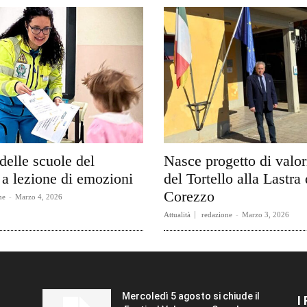
delle scuole del
Nasce progetto di valo
a lezione di emozioni
del Tortello alla Lastra 
Corezzo
ne
-
Marzo 4, 2026
Attualità
redazione
-
Marzo 3, 2026
Mercoledì 5 agosto si chiude il
I