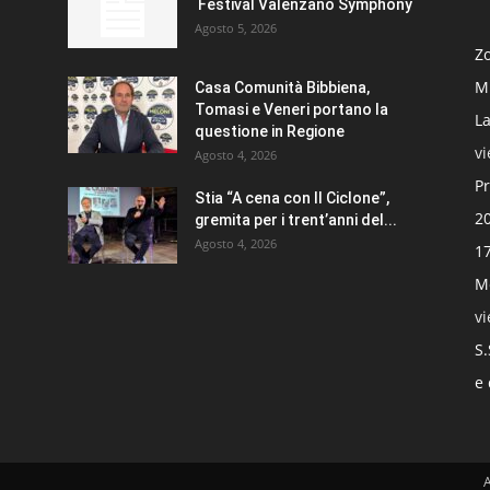
Festival Valenzano Symphony
Agosto 5, 2026
Zo
Mi
Casa Comunità Bibbiena,
Tomasi e Veneri portano la
La
questione in Regione
v
Agosto 4, 2026
Pr
Stia “A cena con Il Ciclone”,
20
gremita per i trent’anni del...
Agosto 4, 2026
17
Mo
v
S.
e 