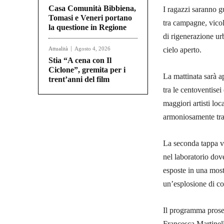
Casa Comunità Bibbiena,
I ragazzi saranno g
Tomasi e Veneri portano
tra campagne, vicol
la questione in Regione
di rigenerazione ur
Attualità
Agosto 4, 2026
cielo aperto.
Stia “A cena con Il
Ciclone”, gremita per i
La mattinata sarà 
trent’anni del film
tra le centoventisei
maggiori artisti loc
armoniosamente tra 
La seconda tappa ve
nel laboratorio dove
esposte in una mostr
un’esplosione di col
Il programma proseg
Francesca Martinell