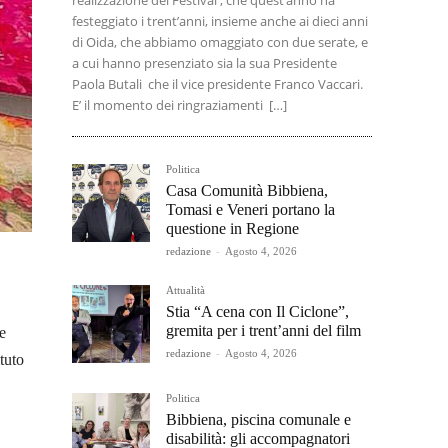
realizzazione del Festival , che quest’anno ha
festeggiato i trent’anni, insieme anche ai dieci anni
di Oida, che abbiamo omaggiato con due serate, e
a cui hanno presenziato sia la sua Presidente
Paola Butali che il vice presidente Franco Vaccari.
E’ il momento dei ringraziamenti […]
Politica
Casa Comunità Bibbiena,
Tomasi e Veneri portano la
questione in Regione
redazione
-
Agosto 4, 2026
Attualità
Stia “A cena con Il Ciclone”,
gremita per i trent’anni del film
e
redazione
-
Agosto 4, 2026
tuto
Politica
Bibbiena, piscina comunale e
disabilità: gli accompagnatori