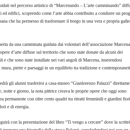
uidati nel percorso artistico di “Marcenando – L’arte camminando” diff
i ed edifici, scoprendo come l’arte abbia contribuito a condurre un prog
bana che ha permesso di trasformare il borgo in una vera e propria galle
aperta da una camminata guidata dai volontari dell’associazione Marcen
 opere d’arte diffuse sul territorio che sono state donate da alcuni dei
ali e che sono state installate nei vari angoli di Marcena, inserendosi
mura, pietre e paesaggi in un equilibrio tra tradizione e contemporaneit
drà gli alunni trasferirsi a casa-museo “Gianlorenzo Palazzi” direttame
, notte e giorno, la nota pittrice creava le proprie opere che oggi sono
a permanente con oltre cento quadri tra ritratti femminili e giardini fiori
ori e di energia.
uirà con la presentazione del libro “Ti vengo a cercare” dove la scrittr
i propone una biografia della stessa Palazzi, concludendosi poi con un