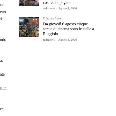
costretti a pagare
uso
redazione
-
Agosto 4, 2026
etto
ria a
Cultura e Eventi
Da giovedì 6 agosto cinque
serate di cinema sotto le stelle a
Raggiolo
ando
redazione
-
Agosto 3, 2026
à.
nte
ti in
ice