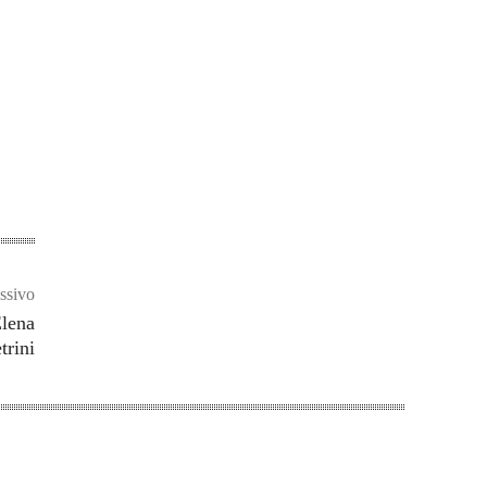
ssivo
Elena
trini