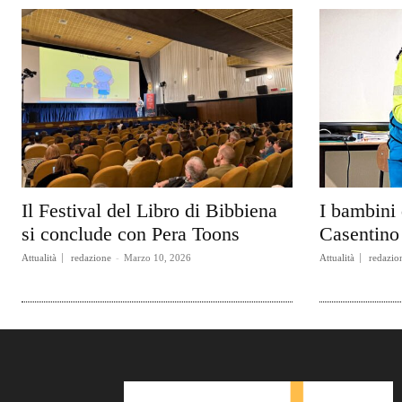
Il Festival del Libro di Bibbiena
I bambini 
si conclude con Pera Toons
Casentino 
Attualità
redazione
-
Marzo 10, 2026
Attualità
redazio