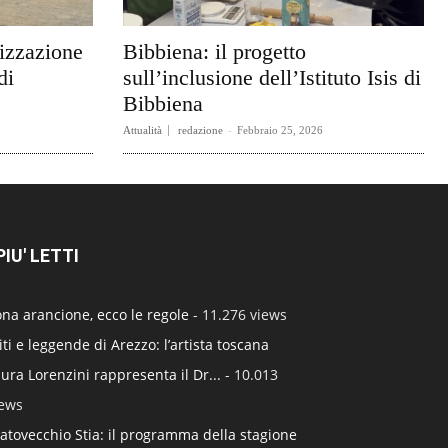
rizzazione
Bibbiena: il progetto
di
sull’inclusione dell’Istituto Isis di
Bibbiena
Attualità
redazione
-
Febbraio 25, 2026
 PIU' LETTI
na arancione, ecco le regole
- 11.276 views
ti e leggende di Arezzo: l’artista toscana
ura Lorenzini rappresenta il Dr...
- 10.013
iews
atovecchio Stia: il programma della stagione