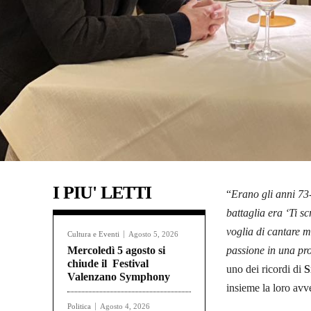
I PIU' LETTI
“
Erano gli anni 73
battaglia era ‘Ti s
voglia di cantare m
Cultura e Eventi
Agosto 5, 2026
Mercoledì 5 agosto si
passione in una pro
chiude il Festival
uno dei ricordi di
S
Valenzano Symphony
insieme la loro av
Politica
Agosto 4, 2026