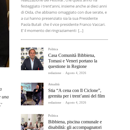
realizzazione del Festival , che quest’anno ha
festeggiato i trent’anni, insieme anche ai dieci anni
di Oida, che abbiamo omaggiato con due serate, e
a cui hanno presenziato sia la sua Presidente
Paola Butali che il vice presidente Franco Vaccari.
E’ il momento dei ringraziamenti […]
Politica
Casa Comunità Bibbiena,
Tomasi e Veneri portano la
questione in Regione
redazione
-
Agosto 4, 2026
Attualità
a
Stia “A cena con Il Ciclone”,
gremita per i trent’anni del film
e una
redazione
-
Agosto 4, 2026
E’
Politica
Bibbiena, piscina comunale e
disabilità: gli accompagnatori