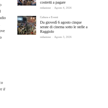
costretti a pagare
o
redazione
-
Agosto 4, 2026
d
Cultura e Eventi
udio
Da giovedì 6 agosto cinque
à
serate di cinema sotto le stelle a
dove
Raggiolo
lo
redazione
-
Agosto 3, 2026
co
e il