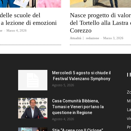
delle scuole del
Nasce progetto di valo
a lezione di emozioni
del Tortello alla Lastra 
Corezzo
ne
-
Marzo 4, 2026
Attualità
redazione
-
Marzo 3, 2026
Mercoledì 5 agosto si chiude il
I
Festival Valenzano Symphony
Agosto 5, 2026
Zo
Mi
Casa Comunità Bibbiena,
Tomasi e Veneri portano la
La
questione in Regione
v
Agosto 4, 2026
Pr
Stia “A cena con Il Ciclone”,