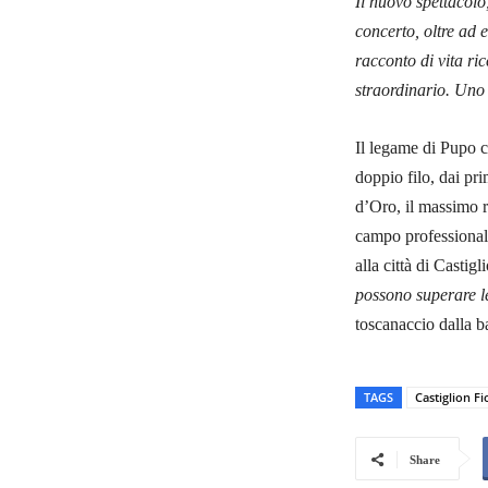
Il nuovo spettacolo,
concerto, oltre ad 
racconto di vita ri
straordinario. Uno
Il legame di Pupo c
doppio filo, dai pr
d’Oro, il massimo r
campo professionale
alla città di Castigl
possono superare le 
toscanaccio dalla b
TAGS
Castiglion F
Share