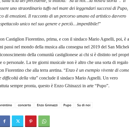
 sulla scia del precedente, si intitola: ‘Su di noi…la nostra storia”. Il
essere uno straordinario tuffo nel mare dei leggendari successi di Pupo,
cco di emozioni. Il racconto di un percorso umano ed artistico davvero
 spettacolo unico nel suo genere e perciò…imperdibile!
”
on Castiglion Fiorentino, prima, e con il sindaco Mario Agnelli, poi, è 
imi passi nel mondo della musica alla consegna nel 2019 del San Michel
iconoscimento della comunità castiglionese ai chi si è distinto nel propr
 o personale. La tre giorni musicale non è altro che una sorta di regalo 
ion Fiorentino che alla terra aretina. “
Enzo è un esempio vivente di come
difficoltà della vita
” conclude il sindaco Mario Agnelli. Un vero
attuta sempre pronta, questo è Enzo Ghinazzi in arte “Pupo”.
iorentino
concerto
Enzo Gninazzi
Pupo
Su di noi