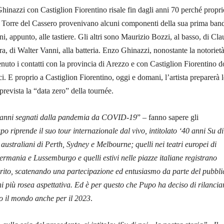
hinazzi con Castiglion Fiorentino risale fin dagli anni 70 perché propri
la Torre del Cassero provenivano alcuni componenti della sua prima ban
, appunto, alle tastiere. Gli altri sono Maurizio Bozzi, al basso, di Cla
rra, di Walter Vanni, alla batteria. Enzo Ghinazzi, nonostante la notoriet
nuto i contatti con la provincia di Arezzo e con Castiglion Fiorentino 
i. E proprio a Castiglion Fiorentino, oggi e domani, l’artista preparerà 
 prevista la “data zero” della tournée.
 anni segnati dalla pandemia da COVID-19
” – fanno sapere gli
po riprende il suo tour internazionale dal vivo, intitolato ‘40 anni Su di
 australiani di Perth, Sydney e Melbourne; quelli nei teatri europei di
ermania e Lussemburgo e quelli estivi nelle piazze italiane registrano
urito, scatenando una partecipazione ed entusiasmo da parte del pubbli
i più rosea aspettativa. Ed è per questo che Pupo ha deciso di rilanciar
tto il mondo anche per il 2023
.