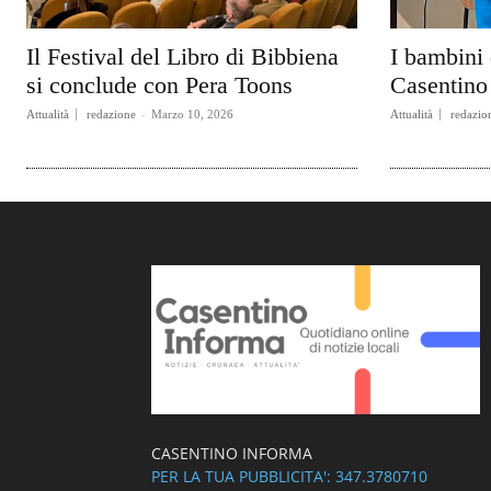
Il Festival del Libro di Bibbiena
I bambini 
si conclude con Pera Toons
Casentino 
Attualità
redazione
-
Marzo 10, 2026
Attualità
redazio
CASENTINO INFORMA
PER LA TUA PUBBLICITA': 347.3780710