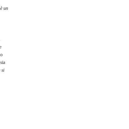
 è un
a
e
io
sia
 si