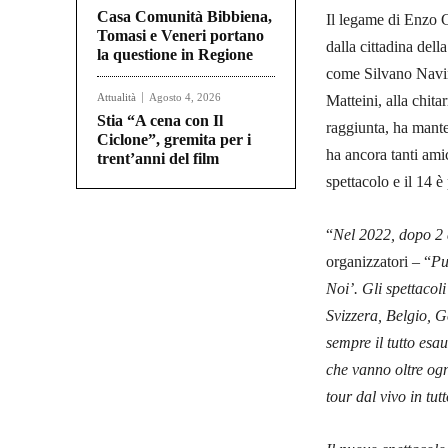
Casa Comunità Bibbiena,
Il legame di Enzo G
Tomasi e Veneri portano
dalla cittadina del
la questione in Regione
come Silvano Navini
Attualità
Agosto 4, 2026
Matteini, alla chita
Stia “A cena con Il
raggiunta, ha mante
Ciclone”, gremita per i
ha ancora tanti amic
trent’anni del film
spettacolo e il 14 è
“
Nel 2022, dopo 2
organizzatori – “
Pu
Noi’. Gli spettacoli
Svizzera, Belgio, G
sempre il tutto esa
che vanno oltre ogn
tour dal vivo in tu