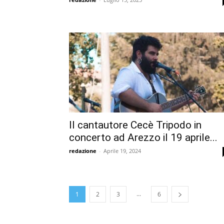
Il cantautore Cecè Tripodo in
concerto ad Arezzo il 19 aprile...
redazione
-
Aprile 19, 2024
...
1
2
3
6