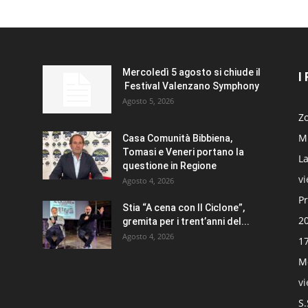
Mercoledì 5 agosto si chiude il
I
Festival Valenzano Symphony
Agosto 5, 2026
Zo
Mi
Casa Comunità Bibbiena,
Tomasi e Veneri portano la
La
questione in Regione
v
Agosto 4, 2026
Pr
Stia “A cena con Il Ciclone”,
20
gremita per i trent’anni del...
Agosto 4, 2026
17
Mo
v
S.