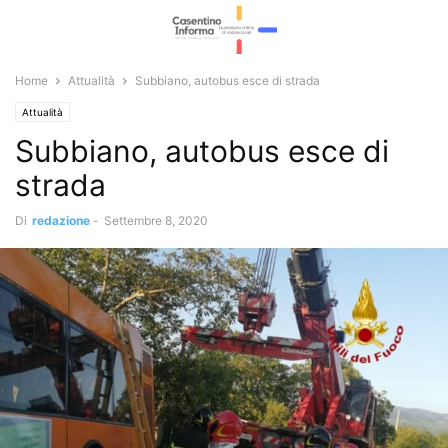
Home
Attualità
Subbiano, autobus esce di strada
Attualità
Subbiano, autobus esce di
strada
Di
redazione
-
Settembre 8, 2020