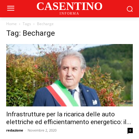
CASENTINO
INFORMA
Home
Tags
Becharge
Tag: Becharge
Infrastrutture per la ricarica delle auto
elettriche ed efficientamento energetico: il...
redazione
-
Novembre 2, 2020
0