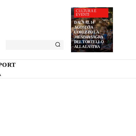
CULTURA E
EVENTI
DAL 9 AL 14
AGOSTO A
COREZZO LA
30ESIMA SAGRA
DEL TORTELLO
ALLA LASTRA
PORT
A