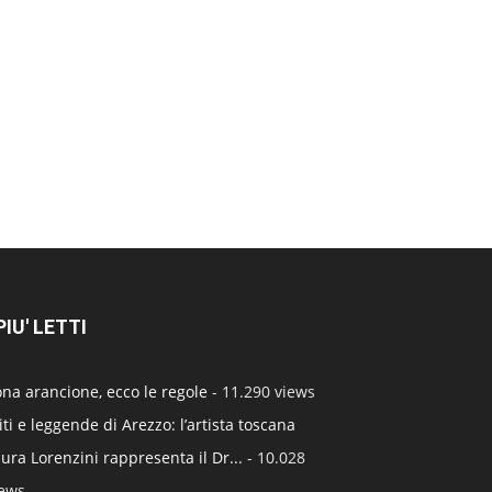
 PIU' LETTI
na arancione, ecco le regole
- 11.290 views
ti e leggende di Arezzo: l’artista toscana
ura Lorenzini rappresenta il Dr...
- 10.028
iews