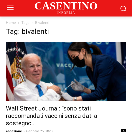
CASENTINO
INFORMA
Home
Tags
Bivalenti
Tag: bivalenti
Wall Street Journal: “sono stati
raccomandati vaccini senza dati a
sostegno...
redazione
-
Gennaio 25, 2023
0