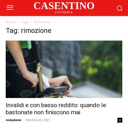
CASENTINO
INFORMA
Home
Tags
Rimozione
Tag: rimozione
Invalidi e con basso reddito: quando le
bastonate non finiscono mai
redazione
-
Ottobre 26, 2021
0