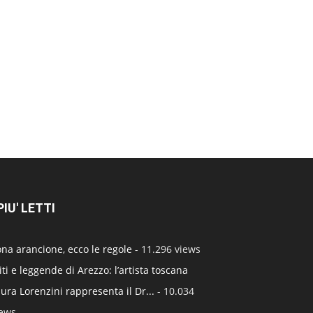
 PIU' LETTI
na arancione, ecco le regole
- 11.296 views
ti e leggende di Arezzo: l’artista toscana
ura Lorenzini rappresenta il Dr...
- 10.034
iews