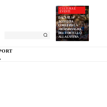
CULTURA E
EVENTI
DAL 9 AL 14
AGOSTO A
COREZZO LA
30ESIMA SAGRA
DEL TORTELLO
ALLA LASTRA
PORT
A