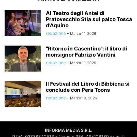
Al Teatro degli Antei di
Pratovecchio Stia sul palco Tosca
d’Aquino
redazione
-
Marzo 11, 2026
“Ritorno in Casentino”: il libro di
monsignor Fabrizio Vantini
redazione
-
Marzo 11, 2026
Il Festival del Libro di Bibbiena si
conclude con Pera Toons
redazione
-
Marzo 10, 2026
INFORMA MEDIA S.R.L.
P.IVA: 02378340513 - Numero REA: AR-206189 - email: