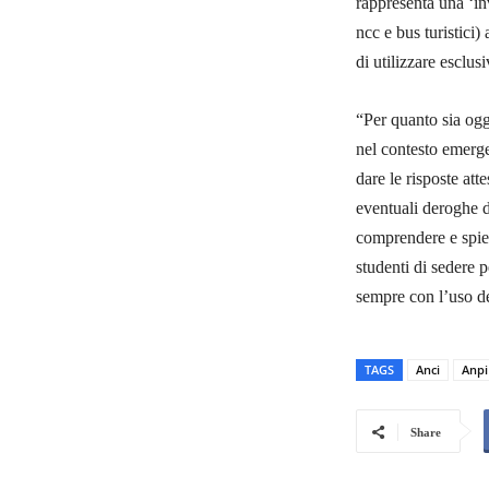
rappresenta una ‘inv
ncc e bus turistici
di utilizzare esclus
“Per quanto sia ogg
nel contesto emerge
dare le risposte att
eventuali deroghe di
comprendere e spieg
studenti di sedere 
sempre con l’uso de
TAGS
Anci
Anpi
Share