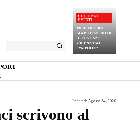
CULTURA E
EVENTI
MERCOLEDÌ 5
AGOSTO SI CHIUDE
IL FESTIVAL
VALENZANO
SYMPHONY
PORT
A
Updated:
Agosto 24, 2020
ci scrivono al