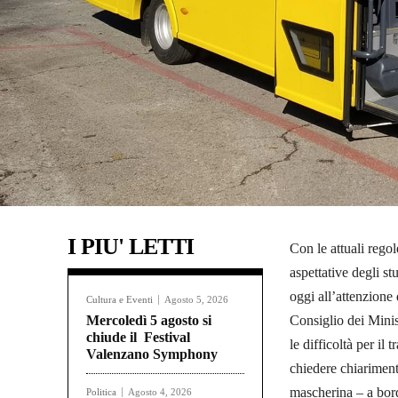
I PIU' LETTI
Con le attuali regol
aspettative degli st
oggi all’attenzione 
Cultura e Eventi
Agosto 5, 2026
Mercoledì 5 agosto si
Consiglio dei Minis
chiude il Festival
le difficoltà per i
Valenzano Symphony
chiedere chiariment
mascherina – a bord
Politica
Agosto 4, 2026