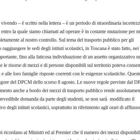
ivendo – è scritto nella lettera – è un periodo di straordinaria incertezz
e entro la quale siamo chiamati ad operare è in costante mutazione per m
tamente al nostro controllo. Sul tema del trasporto pubblico per gli
raggiungere le sedi degli istituti scolastici, in Toscana è stato fatto, nei
mportante, fino alla faticosa individuazione di un assetto organizzativo 
te le risorse di mezzi e di persone disponibili sul territorio poteva consen
i e alle loro famiglie risposte coerenti con le esigenze scolastiche. Quest
n vigore del DPCM dello scorso 8 agosto. Le nuove regole previste dal
amento anche a bordo dei mezzi di trasporto pubblico rende assolutamen
prevedibile domanda da parte degli studenti, se non sarà modificato il
 degli istituti scolastici, soprattutto in riferimento agli orari di afflusso
 ricordano ai Ministri ed al Premier che il numero dei mezzi disponibil