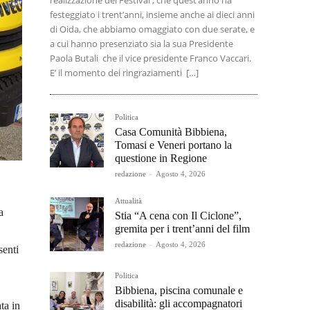
realizzazione del Festival , che quest’anno ha
festeggiato i trent’anni, insieme anche ai dieci anni
di Oida, che abbiamo omaggiato con due serate, e
a cui hanno presenziato sia la sua Presidente
Paola Butali che il vice presidente Franco Vaccari.
E’ il momento dei ringraziamenti […]
Politica
Casa Comunità Bibbiena,
Tomasi e Veneri portano la
questione in Regione
redazione
-
Agosto 4, 2026
Attualità
a
Stia “A cena con Il Ciclone”,
gremita per i trent’anni del film
redazione
-
Agosto 4, 2026
senti
Politica
Bibbiena, piscina comunale e
disabilità: gli accompagnatori
ta in