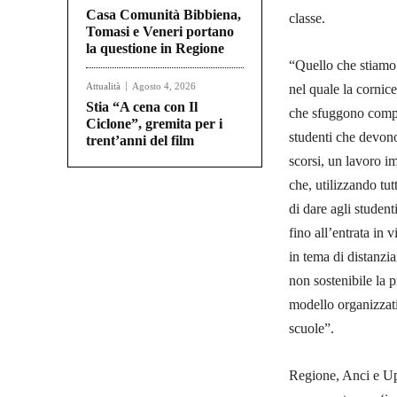
Casa Comunità Bibbiena,
classe.
Tomasi e Veneri portano
la questione in Regione
“Quello che stiamo v
Attualità
Agosto 4, 2026
nel quale la cornic
Stia “A cena con Il
che sfuggono comple
Ciclone”, gremita per i
studenti che devono 
trent’anni del film
scorsi, un lavoro i
che, utilizzando tut
di dare agli student
fino all’entrata i
in tema di distanzi
non sostenibile la 
modello organizzativo
scuole”.
Regione, Anci e Upi