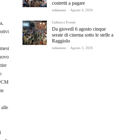
costretti a pagare
redazione
-
Agosto 4, 2026
Cultura e Eventi
a,
Da giovedì 6 agosto cinque
otivi
serate di cinema sotto le stelle a
Raggiolo
 mesi
redazione
-
Agosto 3, 2026
nuovo
tire
o
 DPCM
te
 alle
i