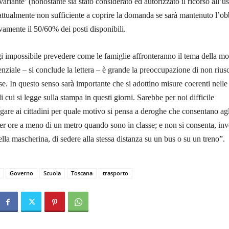
ariante’ (nonostante sia stato considerato ed autorizzato il ricorso all’us
) attualmente non sufficiente a coprire la domanda se sarà mantenuto l’ob
ivamente il 50/60% dei posti disponibili.
i impossibile prevedere come le famiglie affronteranno il tema della mob
nziale – si conclude la lettera – è grande la preoccupazione di non riusc
ese. In questo senso sarà importante che si adottino misure coerenti nelle
 cui si legge sulla stampa in questi giorni. Sarebbe per noi difficile
are ai cittadini per quale motivo si pensa a deroghe che consentano agl
per ore a meno di un metro quando sono in classe; e non si consenta, inv
lla mascherina, di sedere alla stessa distanza su un bus o su un treno”.
Governo
Scuola
Toscana
trasporto