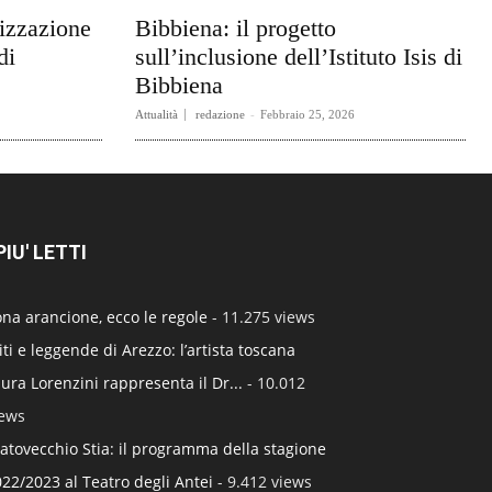
rizzazione
Bibbiena: il progetto
di
sull’inclusione dell’Istituto Isis di
Bibbiena
Attualità
redazione
-
Febbraio 25, 2026
 PIU' LETTI
na arancione, ecco le regole
- 11.275 views
ti e leggende di Arezzo: l’artista toscana
ura Lorenzini rappresenta il Dr...
- 10.012
iews
atovecchio Stia: il programma della stagione
22/2023 al Teatro degli Antei
- 9.412 views