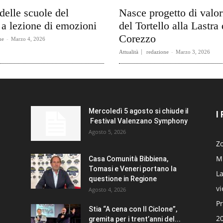
delle scuole del
Nasce progetto di valo
a lezione di emozioni
del Tortello alla Lastra 
Corezzo
ne
-
Marzo 4, 2026
Attualità
redazione
-
Marzo 3, 2026
Mercoledì 5 agosto si chiude il
I
Festival Valenzano Symphony
Agosto 5, 2026
Zo
Mi
Casa Comunità Bibbiena,
Tomasi e Veneri portano la
La
questione in Regione
v
Agosto 4, 2026
Pr
Stia “A cena con Il Ciclone”,
20
gremita per i trent’anni del...