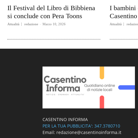
Il Festival del Libro di Bibbiena
I bambini 
si conclude con Pera Toons
Casentino 
Attualità
redazione
-
Marzo 10, 2026
Attualità
redazio
CASENTINO INFORMA
PER LA TUA PUBBLICITA': 347.3780710
Email: redazione@casentinoinforma.it