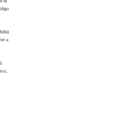
o di
bligo
ilità
ire a
i
ece,