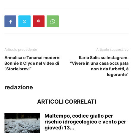
Articolo precedente
Articolo successivo
Annalisa e Tananai moderni
Ilaria Salis su Instagram:
Bonnie & Clyde nel video di
“Vivere in una casa occupata
“Storie brevi”
non è da furbetti, è
logorante”
redazione
ARTICOLI CORRELATI
Maltempo, codice giallo per
rischio idrogeologico e vento per
giovedì 13...