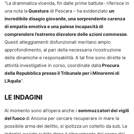
“La drammatica vicenda, fin dalle prime battute- riferisce in
una nota la
Questura
di Pescara – ha evidenziato
un
incredibile disagio giovanile, una sorprendente carenza
di empatia emotiva e una palese incapacità di
comprendere l’estremo disvalore delle azioni commesse
.
Questi atteggiamenti disfunzionali meritano ampio
approfondimento, al pari della necessaria ricostruzione
delle dinamiche e responsabilità. A tal fine sono dirette le
attività investigative in corso, coordinate dalla
Procura
della Repubblica presso il Tribunale per i Minorenni di
L’Aquila
“.
LE INDAGINI
Al momento sono all’opera anche i
sommozzatori dei vigili
del fuoco
di Ancona per cercare recuperare in mare la
possibile arma del delitto, si ipotizza un coltello da sub. Le
indagini avviate subito dopo il ritrovamento del corpo del