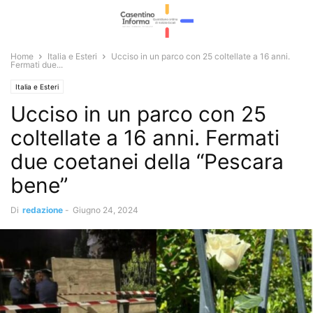
Home
Italia e Esteri
Ucciso in un parco con 25 coltellate a 16 anni.
Fermati due...
Italia e Esteri
Ucciso in un parco con 25
coltellate a 16 anni. Fermati
due coetanei della “Pescara
bene”
Di
redazione
-
Giugno 24, 2024