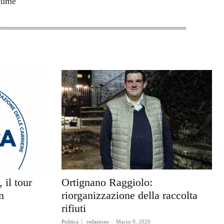
olume
 il tour
Ortignano Raggiolo:
n
riorganizzazione della raccolta
rifiuti
Politica
redazione
-
Marzo 9, 2026