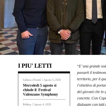
I PIU' LETTI
“
E’ una grande sodd
passarti il testimo
territorio, per il 
Cultura e Eventi
Agosto 5, 2026
Mercoledì 5 agosto si
l’obiettivo di porta
chiude il Festival
dei giovani che in 
Valenzano Symphony
concrete. Con Capo
dialogare con tutti 
Politica
Agosto 4, 2026