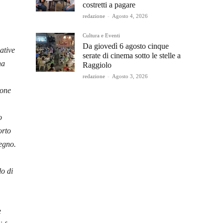
costretti a pagare
redazione
-
Agosto 4, 2026
Cultura e Eventi
Da giovedì 6 agosto cinque
ative
serate di cinema sotto le stelle a
ha
Raggiolo
redazione
-
Agosto 3, 2026
ione
o
orto
tegno.
lo di
e