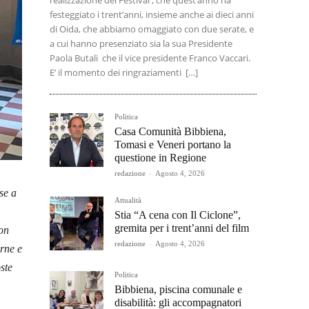
realizzazione del Festival , che quest’anno ha
festeggiato i trent’anni, insieme anche ai dieci anni
di Oida, che abbiamo omaggiato con due serate, e
a cui hanno presenziato sia la sua Presidente
Paola Butali che il vice presidente Franco Vaccari.
E’ il momento dei ringraziamenti […]
Politica
Casa Comunità Bibbiena,
Tomasi e Veneri portano la
questione in Regione
redazione
-
Agosto 4, 2026
se a
Attualità
Stia “A cena con Il Ciclone”,
gremita per i trent’anni del film
con
redazione
-
Agosto 4, 2026
erne e
ste
Politica
Bibbiena, piscina comunale e
disabilità: gli accompagnatori