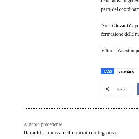
delle giovani gener
parte del coordinam
Anci Giovani è aper
formazione della nu
Vittoria Valentini p
TAGS
Casentino
Share
Articolo precedente
Baraclit, rinnovato il contratto integrativo