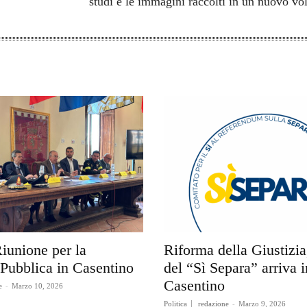
studi e le immagini raccolti in un nuovo v
Riunione per la
Riforma della Giustizia,
 Pubblica in Casentino
del “Sì Separa” arriva i
Casentino
e
-
Marzo 10, 2026
Politica
redazione
-
Marzo 9, 2026