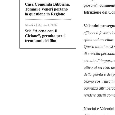
Casa Comunità Bibbiena,
giovani
”,
commenta 
Tomasi e Veneri portano
Istruzione del Co
la questione in Regione
Attualità
Agosto 4, 2026
Valentini prosegu
Stia “A cena con Il
efficaci a favore dei
Ciclone”, gremita per i
spinto ad accettare 
trent’anni del film
Questi ultimi mesi 
di crescita persona
cercato di imparare
attivo al servizio 
della giunta e dei p
Siamo così riusciti 
partenza altri perco
rendere quelli comun
Norcini e Valentini