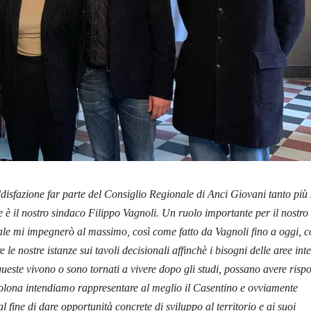
isfazione far parte del Consiglio Regionale di Anci Giovani tanto più 
ne è il nostro sindaco Filippo Vagnoli. Un ruolo importante per il nostro
quale mi impegnerò al massimo, così come fatto da Vagnoli fino a oggi, 
re le nostre istanze sui tavoli decisionali affinchè i bisogni delle aree int
queste vivono o sono tornati a vivere dopo gli studi, possano avere rispo
lona intendiamo rappresentare al meglio il Casentino e ovviamente
al fine di dare opportunità concrete di sviluppo al territorio e ai suoi