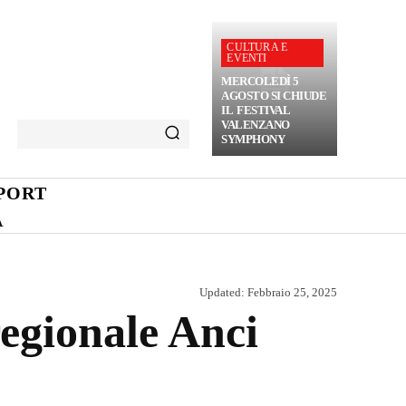
CULTURA E
EVENTI
MERCOLEDÌ 5
AGOSTO SI CHIUDE
IL FESTIVAL
VALENZANO
SYMPHONY
PORT
A
Updated:
Febbraio 25, 2025
regionale Anci