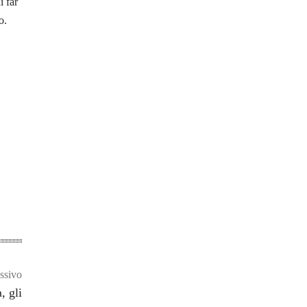
i far
o.
ssivo
, gli