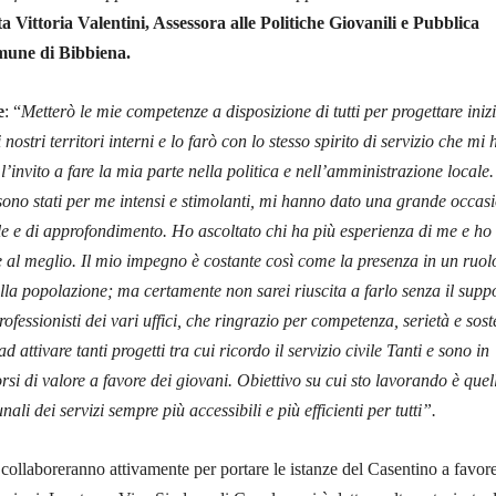
Vittoria Valentini, Assessora alle Politiche Giovanili e Pubblica
mune di Bibbiena.
e
: “
Metterò le mie competenze a disposizione di tutti per progettare inizi
 nostri territori interni e lo farò con lo stesso spirito di servizio che mi 
l’invito a fare la mia parte nella politica e nell’amministrazione locale.
sono stati per me intensi e stimolanti, mi hanno dato una grande occas
le e di approfondimento. Ho ascoltato chi ha più esperienza di me e ho
 al meglio. Il mio impegno è costante così come la presenza in un ruol
della popolazione; ma certamente non sarei riuscita a farlo senza il supp
rofessionisti dei vari uffici, che ringrazio per competenza, serietà e sos
ad attivare tanti progetti tra cui ricordo il servizio civile Tanti e sono in
rsi di valore a favore dei giovani. Obiettivo su cui sto lavorando è quel
ali dei servizi sempre più accessibili e più efficienti per tutti”.
 collaboreranno attivamente per portare le istanze del Casentino a favor