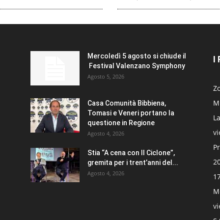
Mercoledì 5 agosto si chiude il
I
Festival Valenzano Symphony
Agosto 5, 2026
Zo
Mi
Casa Comunità Bibbiena,
Tomasi e Veneri portano la
La
questione in Regione
v
Agosto 4, 2026
Pr
Stia “A cena con Il Ciclone”,
20
gremita per i trent’anni del...
Agosto 4, 2026
17
Mo
v