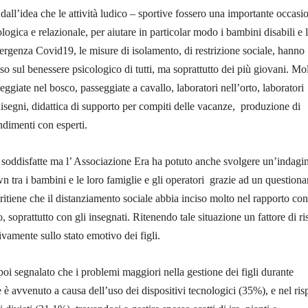
 dall’idea che le attività ludico – sportive fossero una importante occasi
cologica e relazionale, per aiutare in particolar modo i bambini disabili e 
ergenza Covid19, le misure di isolamento, di restrizione sociale, hanno
o sul benessere psicologico di tutti, ma soprattutto dei più giovani. Mol
seggiate nel bosco, passeggiate a cavallo, laboratori nell’orto, laboratori
, disegni, didattica di supporto per compiti delle vacanze, produzione di
ndimenti con esperti.
soddisfatte ma l’ Associazione Era ha potuto anche svolgere un’indagin
wn tra i bambini e le loro famiglie e gli operatori grazie ad un questionar
ritiene che il distanziamento sociale abbia inciso molto nel rapporto con
o, soprattutto con gli insegnati. Ritenendo tale situazione un fattore di ri
ivamente sullo stato emotivo dei figli.
oi segnalato che i problemi maggiori nella gestione dei figli durante
 è avvenuto a causa dell’uso dei dispositivi tecnologici (35%), e nel ris