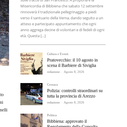
sulle tracce di San Francesco. A proporla è la
Misericordia di Bibbiena che sabato 12 settembre
rinnoverà il tradizionale pellegrinaggio a piedi
verso il santuario della Verna, dando seguito a un
atteso e partecipato appuntamento che ogni
anno aggrega decine di volontari e di fedeli di ogni
età. Questa […]
Cultura e Eventi
Pratovecchio: il 10 agosto in
scena il Barbiere di Siviglia
redazione
-
Agosto 8, 2026
Cronaca
Polizia: controlli straordinari su
nto
tutta la provincia di Arezzo
ni
redazione
-
Agosto 8, 2026
nelli
Politica
Bibbiena: approvato il
Regolamento della Consulta