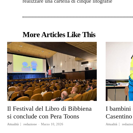
realizzare una cartella di cinque litografie
More Articles Like This
Il Festival del Libro di Bibbiena
I bambini 
si conclude con Pera Toons
Casentino 
Attualità
redazione
-
Marzo 10, 2026
Attualità
redazio