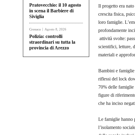
Pratovecchio: il 10 agosto
Il progetto era nato
in scena il Barbiere di
crescita fisica, psi
Siviglia
loro famiglie. L’em
Cronaca
Agosto 8, 2026
profondamente incis
Polizia: controlli
attività svolte: pas
straordinari su tutta la
scientifici, letture
provincia di Arezzo
materiali e approfo
Bambini e famiglie 
riflessi del lock do
70% delle famiglie 
figure di riferiment
che ha inciso negat
Le famiglie hanno p
l’isolamento sociale