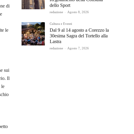
dello Sport
one di
redazione
-
Agosto 8, 2026
le
Cultura e Eventi
Dal 9 al 14 agosto a Corezzo la
te le
30esima Sagra del Tortello alla
Lastra
redazione
-
Agosto 7, 2026
e sui
io. Il
 le
schio
petto