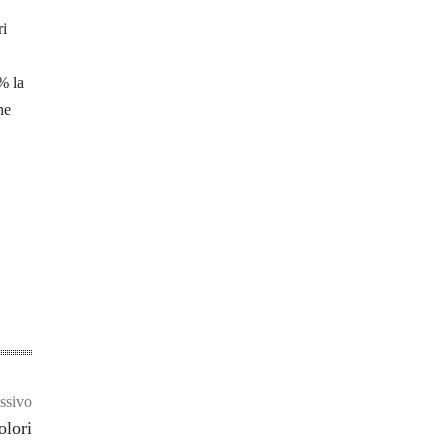
ri
% la
ne
ssivo
olori