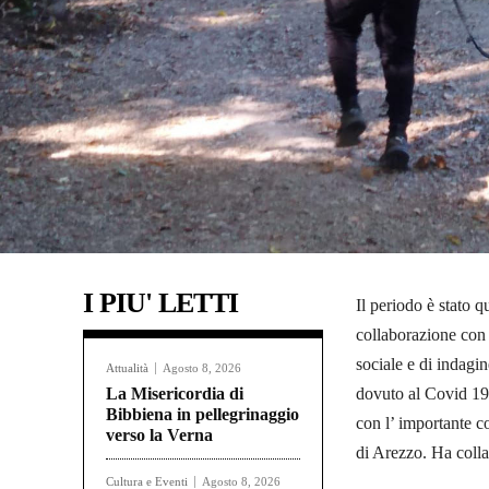
I PIU' LETTI
Il periodo è stato q
collaborazione con 
sociale e di indagi
Attualità
Agosto 8, 2026
La Misericordia di
dovuto al Covid 19.
Bibbiena in pellegrinaggio
con l’ importante c
verso la Verna
di Arezzo. Ha colla
Cultura e Eventi
Agosto 8, 2026