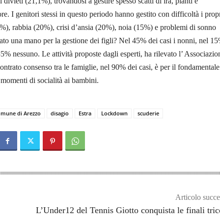
i divieti (21,1%), trovandosi a gestire spesso scatti di ira, pianti e
. I genitori stessi in questo periodo hanno gestito con difficoltà i prop
%), rabbia (20%), crisi d’ansia (20%), noia (15%) e problemi di sonno
ato una mano per la gestione dei figli? Nel 45% dei casi i nonni, nel 15
35% nessuno. Le attività proposte dagli esperti, ha rilevato l’ Associazio
ntrato consenso tra le famiglie, nel 90% dei casi, è per il fondamentale
 momenti di socialità ai bambini.
mune di Arezzo
disagio
Estra
Lockdown
scuderie
Articolo succe
L’Under12 del Tennis Giotto conquista le finali tric