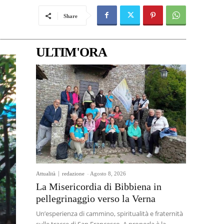
Share
ULTIM'ORA
Attualità
redazione
-
Agosto 8, 2026
La Misericordia di Bibbiena in
pellegrinaggio verso la Verna
Un’esperienza di cammino, spiritualità e fraternità