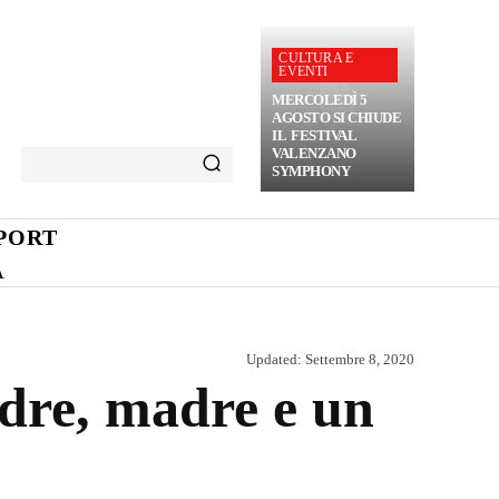
CULTURA E
EVENTI
MERCOLEDÌ 5
AGOSTO SI CHIUDE
IL FESTIVAL
VALENZANO
SYMPHONY
PORT
A
Updated:
Settembre 8, 2020
adre, madre e un