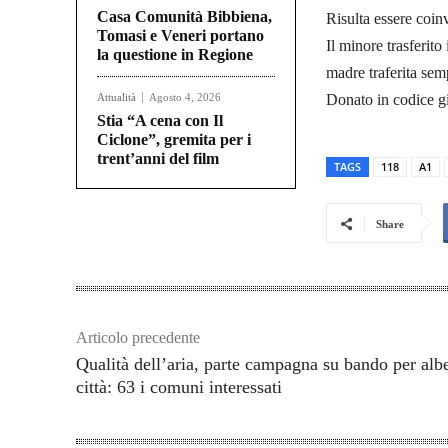
Casa Comunità Bibbiena,
Risulta essere coin
Tomasi e Veneri portano
Il minore trasferit
la questione in Regione
madre traferita sem
Attualità
Agosto 4, 2026
Donato in codice 
Stia “A cena con Il
Ciclone”, gremita per i
trent’anni del film
TAGS
118
A1
Share
Articolo precedente
Qualità dell’aria, parte campagna su bando per albe
città: 63 i comuni interessati