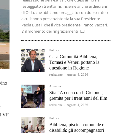
realizzazione del Festival , che quest’anno ha
festeggiato i trent’anni, insieme anche ai dieci anni
di Oida, che abbiamo omaggiato con due serate, e
a cui hanno presenziato sia la sua Presidente
Paola Butali che il vice presidente Franco Vaccari.
E’ il momento dei ringraziamenti […]
Politica
Casa Comunità Bibbiena,
Tomasi e Veneri portano la
questione in Regione
redazione
-
Agosto 4, 2026
vino
Attualità
Stia “A cena con Il Ciclone”,
gremita per i trent’anni del film
redazione
-
Agosto 4, 2026
e
 i VF
Politica
Bibbiena, piscina comunale e
disabilità: gli accompagnatori