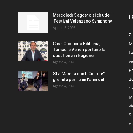
Mercoledì 5 agosto si chiude il
I
Festival Valenzano Symphony
Agosto 5, 2026
Zo
Mi
Casa Comunità Bibbiena,
Tomasi e Veneri portano la
La
questione in Regione
v
Agosto 4, 2026
Pr
Stia “A cena con Il Ciclone”,
20
gremita per i trent’anni del...
Agosto 4, 2026
17
Mo
v
S.
e 