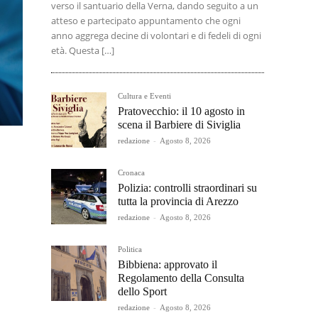
verso il santuario della Verna, dando seguito a un
atteso e partecipato appuntamento che ogni
anno aggrega decine di volontari e di fedeli di ogni
età. Questa […]
Cultura e Eventi
Pratovecchio: il 10 agosto in
scena il Barbiere di Siviglia
redazione
-
Agosto 8, 2026
Cronaca
Polizia: controlli straordinari su
tutta la provincia di Arezzo
redazione
-
Agosto 8, 2026
Politica
Bibbiena: approvato il
Regolamento della Consulta
dello Sport
redazione
-
Agosto 8, 2026