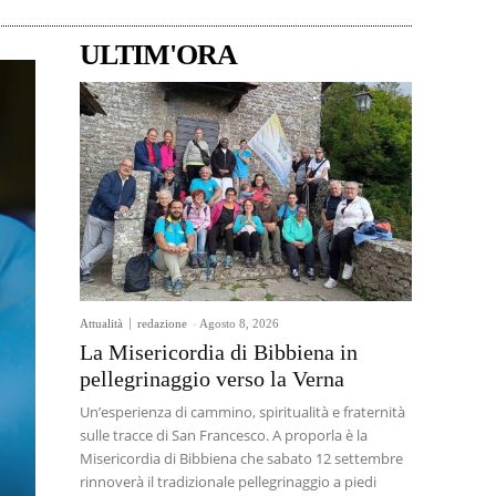
ULTIM'ORA
Attualità
redazione
-
Agosto 8, 2026
La Misericordia di Bibbiena in
pellegrinaggio verso la Verna
Un’esperienza di cammino, spiritualità e fraternità
sulle tracce di San Francesco. A proporla è la
Misericordia di Bibbiena che sabato 12 settembre
rinnoverà il tradizionale pellegrinaggio a piedi