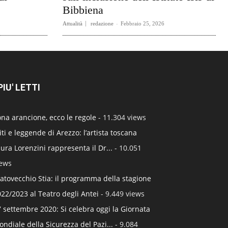
Bibbiena
Attualità
redazione
-
Febbraio 25, 2026
 PIU' LETTI
na arancione, ecco le regole
- 11.304 views
ti e leggende di Arezzo: l’artista toscana
ura Lorenzini rappresenta il Dr...
- 10.051
iews
atovecchio Stia: il programma della stagione
22/2023 al Teatro degli Antei
- 9.449 views
 settembre 2020: Si celebra oggi la Giornata
ndiale della Sicurezza del Pazi...
- 9.084