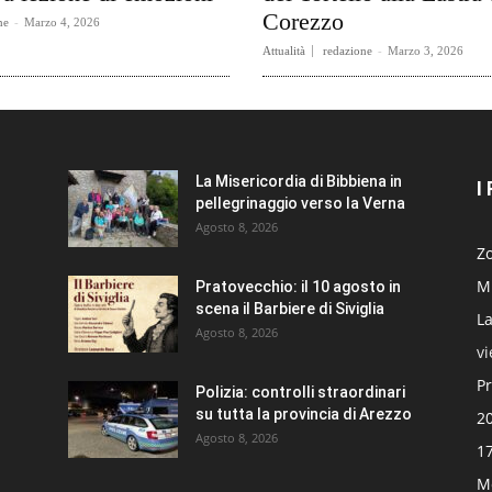
Corezzo
ne
-
Marzo 4, 2026
Attualità
redazione
-
Marzo 3, 2026
La Misericordia di Bibbiena in
I
pellegrinaggio verso la Verna
Agosto 8, 2026
Zo
Mi
Pratovecchio: il 10 agosto in
scena il Barbiere di Siviglia
La
Agosto 8, 2026
v
Pr
Polizia: controlli straordinari
su tutta la provincia di Arezzo
20
Agosto 8, 2026
17
Mo