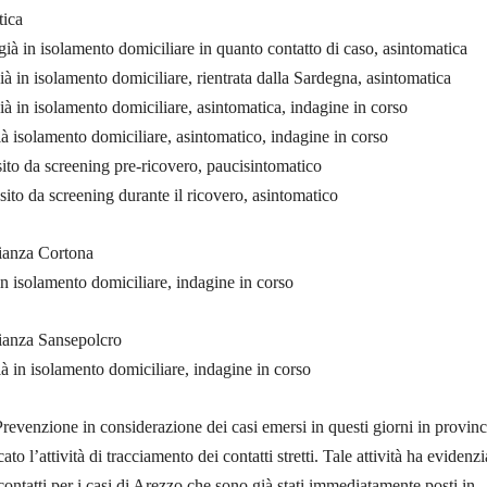
tica
ià in isolamento domiciliare in quanto contatto di caso, asintomatica
à in isolamento domiciliare, rientrata dalla Sardegna, asintomatica
à in isolamento domiciliare, asintomatica, indagine in corso
 isolamento domiciliare, asintomatico, indagine in corso
ito da screening pre-ricovero, paucisintomatico
ito da screening durante il ricovero, asintomatico
ianza Cortona
n isolamento domiciliare, indagine in corso
ianza Sansepolcro
 in isolamento domiciliare, indagine in corso
Prevenzione in considerazione dei casi emersi in questi giorni in provinc
ato l’attività di tracciamento dei contatti stretti. Tale attività ha evidenzi
ontatti per i casi di Arezzo che sono già stati immediatamente posti in