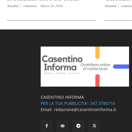
Attualità
redazione
-
Marzo 10, 2026
Attualità
redazio
CASENTINO INFORMA
PER LA TUA PUBBLICITA': 347.3780710
Email: redazione@casentinoinforma.it