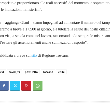
opriato e proporzionato alle reali necessità del momento, e soprattutto
le indicazioni ministeriali”.
na – aggiunge Giani – siamo impegnati ad aumentare il numero dei tamp
eremo a breve a 17.500 al giorno, e a tutelare la salute dei nostri cittadin
oro vita, a scuola come nel lavoro, raccomandando sempre le misure ant
ll’evitare gli assembramenti anche sui mezzi di trasporto”.
bblicata a breve sul
sito
di Regione Toscana
vid
covid_19
posti letto
Toscana
visite