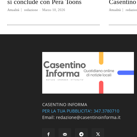
si conclude con Pera Toons
Casentino 
Attualità
redazione
-
Marzo 10, 2026
Attualità
redazio
CASENTINO INFORMA
PER LA TUA PUBBLICITA': 347.3780710
Email: redazione@casentinoinforma.it