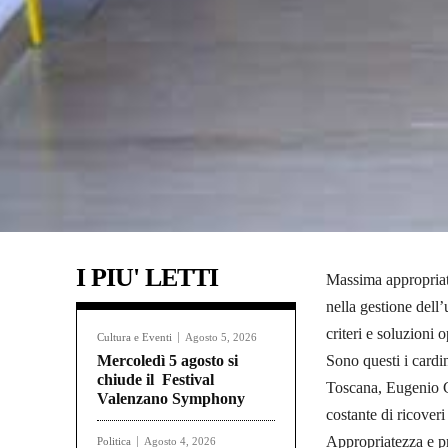
I PIU' LETTI
Massima appropriat
nella gestione dell’
criteri e soluzioni 
Cultura e Eventi
Agosto 5, 2026
Mercoledì 5 agosto si
Sono questi i cardi
chiude il Festival
Toscana, Eugenio Gia
Valenzano Symphony
costante di ricover
Appropriatezza e pr
Politica
Agosto 4, 2026