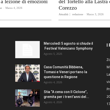
a lezione di emozioni
del Tortello alla Lastra 
Corezzo
ne
-
Marzo 4, 2026
Attualità
redazione
-
Marzo 3, 2026
Mercoledì 5 agosto si chiude il
I
Festival Valenzano Symphony
Agosto 5, 2026
Zo
Mi
Casa Comunità Bibbiena,
Tomasi e Veneri portano la
La
questione in Regione
v
Agosto 4, 2026
Pr
Stia “A cena con Il Ciclone”,
20
gremita per i trent’anni del...
Agosto 4, 2026
17