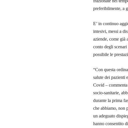
frazionate nel temp
preferibilmente, a g
E’ in continuo aggio
intesivi, messi a di
aziende, come già a
conto degli scenari 
possibile le prestaz
“Con questa ordinan
salute dei pazienti e
Covid – commenta il 
socio-sanitarie, abb
durante la prima fa
che abbiamo, non po
un adeguato dispieg
hanno consentito di