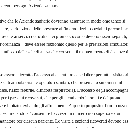
oerenti per ogni Azienda sanitaria.
ative che le Aziende sanitarie dovranno garantire in modo omogeneo si
olare, la riduzione delle presenze all’interno degli ospedali: i percorsi pe
Covid e ai servizi dedicati e nei pronto soccorso devono essere separati,
l’ordinanza – deve essere frazionato quello per le prestazioni ambulatori
 utilizzo delle sale di attesa che consenta il mantenimento di distanze d
 essere interrotto l’accesso alle strutture ospedaliere per tutti i visitatori
ienti ambulatoriali e operatori sanitari, che presentano sintomi simil-
 tosse, rialzo febbrile, difficoltà respiratoria). L’accesso degli accompagna
a per i pazienti ricoverati, che per gli utenti ambulatoriali e del pronto
ere limitato, evitando gli affollamenti. A questo proposito, l’ordinanza 
cise, invitando a “consentire l’accesso in numero non superiore a un
agnatore per ciascun paziente. Le visite a pazienti ricoverati devono es