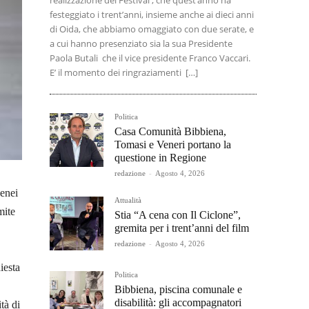
realizzazione del Festival , che quest’anno ha
festeggiato i trent’anni, insieme anche ai dieci anni
di Oida, che abbiamo omaggiato con due serate, e
a cui hanno presenziato sia la sua Presidente
Paola Butali che il vice presidente Franco Vaccari.
E’ il momento dei ringraziamenti […]
Politica
Casa Comunità Bibbiena,
Tomasi e Veneri portano la
questione in Regione
redazione
-
Agosto 4, 2026
enei
Attualità
mite
Stia “A cena con Il Ciclone”,
gremita per i trent’anni del film
redazione
-
Agosto 4, 2026
iesta
Politica
Bibbiena, piscina comunale e
disabilità: gli accompagnatori
tà di