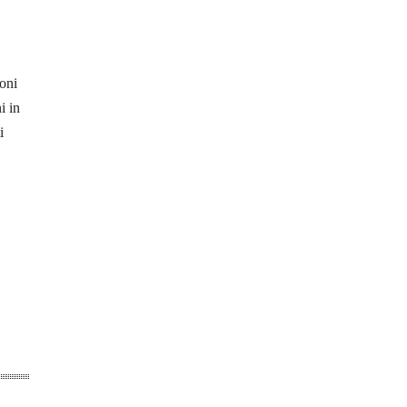
oni
i in
i