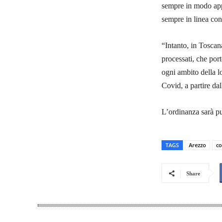
sempre in modo appr
sempre in linea con 
“Intanto, in Tosca
processati, che port
ogni ambito della l
Covid, a partire da
L’ordinanza sarà pu
TAGS
Arezzo
co
Share