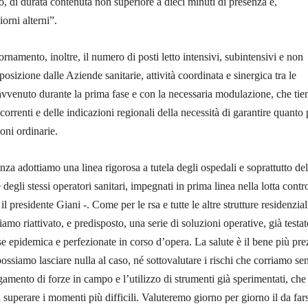
o, di durata contenuta non superiore a dieci minuti di presenza e,
iorni alterni”.
rnamento, inoltre, il numero di posti letto intensivi, subintensivi e non
sposizione dalle Aziende sanitarie, attività coordinata e sinergica tra le
vvenuto durante la prima fase e con la necessaria modulazione, che tie
correnti e delle indicazioni regionali della necessità di garantire quanto 
ioni ordinarie.
za adottiamo una linea rigorosa a tutela degli ospedali e soprattutto del
 degli stessi operatori sanitari, impegnati in prima linea nella lotta contro
presidente Giani -. Come per le rsa e tutte le altre strutture residenzial
iamo riattivato, e predisposto, una serie di soluzioni operative, già testat
se epidemica e perfezionate in corso d’opera. La salute è il bene più pre
ssiamo lasciare nulla al caso, né sottovalutare i rischi che corriamo se
amento di forze in campo e l’utilizzo di strumenti già sperimentati, che 
 superare i momenti più difficili. Valuteremo giorno per giorno il da fars