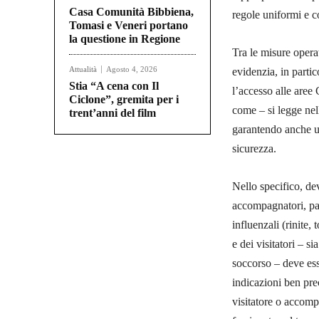
Casa Comunità Bibbiena,
regole uniformi e c
Tomasi e Veneri portano
la questione in Regione
Tra le misure oper
Attualità
Agosto 4, 2026
evidenzia, in partic
Stia “A cena con Il
l’accesso alle aree 
Ciclone”, gremita per i
come – si legge nel
trent’anni del film
garantendo anche un
sicurezza.
Nello specifico, deve
accompagnatori, paz
influenzali (rinite,
e dei visitatori – si
soccorso – deve ess
indicazioni ben pre
visitatore o accomp