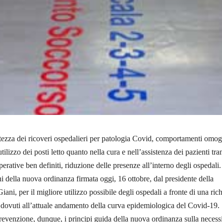
ezza dei ricoveri ospedalieri per patologia Covid, comportamenti omog
utilizzo dei posti letto quanto nella cura e nell’assistenza dei pazienti tra
operative ben definiti, riduzione delle presenze all’interno degli ospedali.
ni della nuova ordinanza firmata oggi, 16 ottobre, dal presidente della
ni, per il migliore utilizzo possibile degli ospedali a fronte di una rich
i dovuti all’attuale andamento della curva epidemiologica del Covid-19.
evenzione, dunque, i principi guida della nuova ordinanza sulla necessi