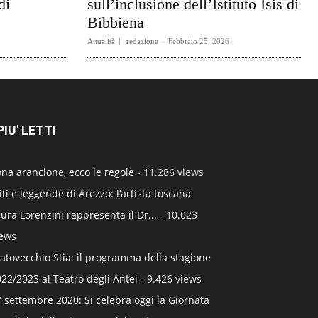
di
sull’inclusione dell’Istituto Isis di
Bibbiena
Attualità
redazione
-
Febbraio 25, 2026
 PIU' LETTI
na arancione, ecco le regole
- 11.286 views
ti e leggende di Arezzo: l’artista toscana
ura Lorenzini rappresenta il Dr...
- 10.023
iews
atovecchio Stia: il programma della stagione
22/2023 al Teatro degli Antei
- 9.426 views
 settembre 2020: Si celebra oggi la Giornata