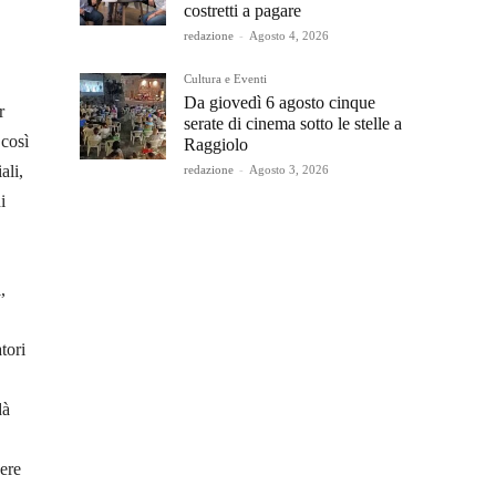
costretti a pagare
redazione
-
Agosto 4, 2026
Cultura e Eventi
Da giovedì 6 agosto cinque
r
serate di cinema sotto le stelle a
 così
Raggiolo
ali,
redazione
-
Agosto 3, 2026
i
,
tori
dà
sere