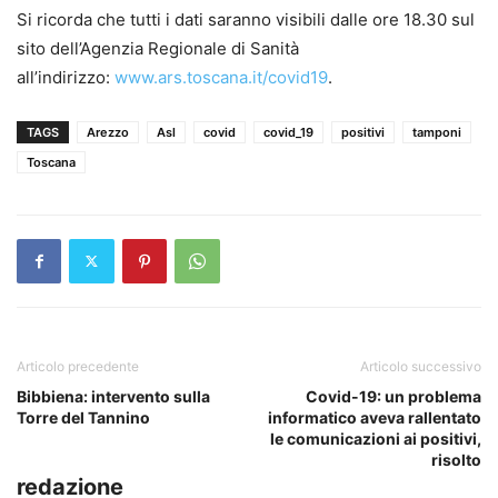
Si ricorda che tutti i dati saranno visibili dalle ore 18.30 sul
sito dell’Agenzia Regionale di Sanità
all’indirizzo:
www.ars.toscana.it/covid19
.
TAGS
Arezzo
Asl
covid
covid_19
positivi
tamponi
Toscana
Articolo precedente
Articolo successivo
Bibbiena: intervento sulla
Covid-19: un problema
Torre del Tannino
informatico aveva rallentato
le comunicazioni ai positivi,
risolto
redazione