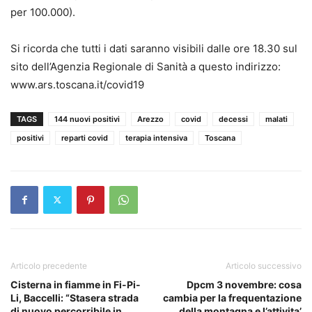
per 100.000).
Si ricorda che tutti i dati saranno visibili dalle ore 18.30 sul
sito dell’Agenzia Regionale di Sanità a questo indirizzo:
www.ars.toscana.it/covid19
TAGS
144 nuovi positivi
Arezzo
covid
decessi
malati
positivi
reparti covid
terapia intensiva
Toscana
Articolo precedente
Articolo successivo
Cisterna in fiamme in Fi-Pi-
Dpcm 3 novembre: cosa
Li, Baccelli: “Stasera strada
cambia per la frequentazione
di nuovo percorribile in
della montagna e l’attivita’