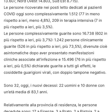
13.607, Nord Ovest 14.803, Sud Est 8.715).
Le persone ricoverate nei posti letto dedicati ai pazienti
COVID oggi sono complessivamente 1.512 (77 in meno
rispetto a ieri, meno 4,8%), 209 in terapia intensiva (7 in
più rispetto a ieri, più 3,5%).
Le persone complessivamente guarite sono 16.738 (602 in
più rispetto a ieri, più 3,7%): 1.242 persone clinicamente
guarite (526 in più rispetto a ieri, più 73,5%), divenute cioè
asintomatiche dopo aver presentato manifestazioni
cliniche associate all’infezione e 15.496 (76 in più rispetto
a ieri, più 0,5%) dichiarate guarite a tutti gli effetti, le
cosiddette guarigioni virali, con doppio tampone negativo.
Sono 32, oggi, i nuovi decessi: 22 uomini e 10 donne con
un’età media di 83,1 anni.
Relativamente alla provincia di residenza, le persone
decedute sono: 17 a Firenze, 3 a Prato, 2 a Pistoia, 2 a