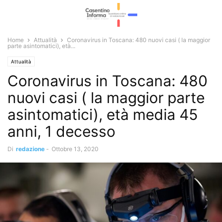
Home
Attualità
Coronavirus in Toscana: 480 nuovi casi ( la maggior
parte asintomatici), età...
Attualità
Coronavirus in Toscana: 480
nuovi casi ( la maggior parte
asintomatici), età media 45
anni, 1 decesso
Di
redazione
-
Ottobre 13, 2020