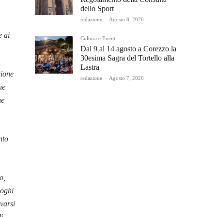
dello Sport
redazione
-
Agosto 8, 2026
e ai
Cultura e Eventi
Dal 9 al 14 agosto a Corezzo la
30esima Sagra del Tortello alla
Lastra
zione
redazione
-
Agosto 7, 2026
ne
ne
mento
o,
uoghi
varsi
i