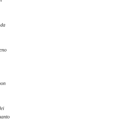
 da
meno
non
dei
uanto