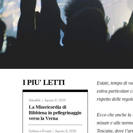
I PIU' LETTI
Estate, tempo di v
estiva particolare 
rispetto delle regol
Attualità
Agosto 8, 2026
La Misericordia di
Bibbiena in pellegrinaggio
Ecco che anche la 
verso la Verna
misure e alle norme 
Toscana, dove l’arr
Cultura e Eventi
Agosto 8, 2026