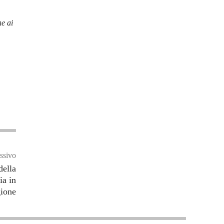
he ai
ssivo
della
ia in
ione