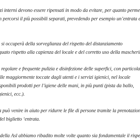
azi interni devono essere ripensati in modo da evitare, per quanto perme
percorsi il più possibili separati, prevedendo per esempio un’entrata 
si occuperà della sorveglianza del rispetto del distanziamento
uato rispetto alla capienza del locale e del corretto uso della mascheri
 regolare e frequente pulizia e disinfezione delle superfici, con particola
le maggiormente toccate dagli utenti e i servizi igienici, nel locale
sponibili prodotti per l’igiene delle mani, in più punti (pista da ballo,
gienici, ecc.).
 può venire in aiuto per ridurre le file di persone tramite la prenotazi
l biglietto ‘entrata.
 della Asl abbiamo ribadito molte volte quanto sia fondamentale il rispe