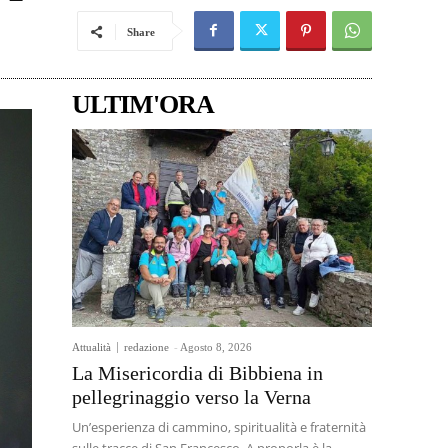
Share
ULTIM'ORA
Attualità
redazione
-
Agosto 8, 2026
La Misericordia di Bibbiena in
pellegrinaggio verso la Verna
Un’esperienza di cammino, spiritualità e fraternità