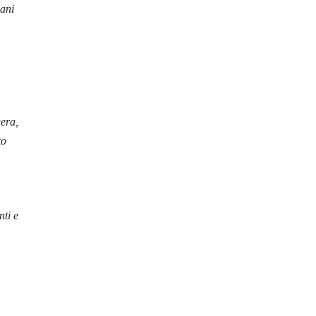
vani
gera,
to
nti e