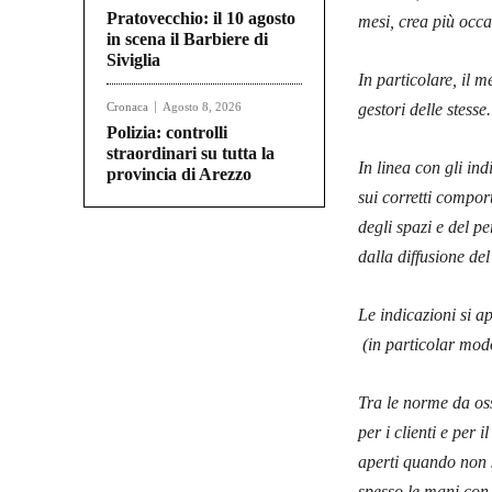
Pratovecchio: il 10 agosto
mesi, crea più occa
in scena il Barbiere di
Siviglia
In particolare, il m
Cronaca
Agosto 8, 2026
gestori delle stesse.
Polizia: controlli
straordinari su tutta la
In linea con gli in
provincia di Arezzo
sui corretti compor
degli spazi e del pe
dalla diffusione de
Le indicazioni si ap
(in particolar modo
Tra le norme da osse
per i clienti e per
aperti quando non s
spesso le mani con a