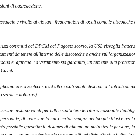
sioni di aggregazione.
essaggio è rivolto ai giovani, frequentatori di locali come le discoteche 
dirizzi contenuti del DPCM del 7 agosto scorso, la USL risveglia l’atten
tamenti da tenere all’interno delle discoteche e anche sull’organizzazio
rsonale, affinchè il divertimento sia garantito, unitamente alla protezio
l Covid.
plicano alle discoteche e ad altri locali simili, destinati all’intratteni
 serale e notturno).
rvare, restano validi per tutti e sull’intero territorio nazionale l’obblig
 il personale, di indossare la mascherina sempre nei luoghi chiusi e nei l
ia possibile garantire la distanza di almeno un metro tra le persone, la
cqua e sapone o igienizzarle con appositi gel disinfettanti e il divieto d