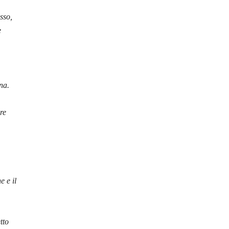
sso,
e
na.
re
one
e il
tto