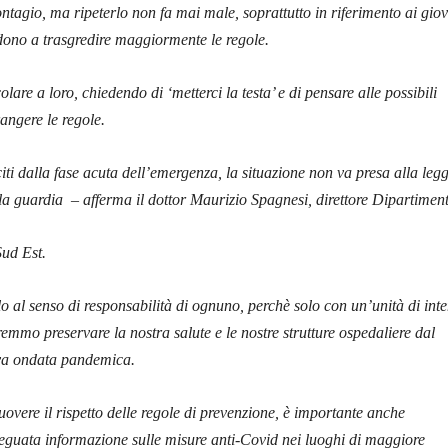
ontagio, ma ripeterlo non fa mai male, soprattutto in riferimento ai gio
dono a trasgredire maggiormente le regole.
colare a loro,
chiedendo di ‘metterci la testa’ e di pensare alle possibili
angere le regole.
ti dalla fase acuta dell’emergenza, la situazione non va presa alla leg
 la guardia – afferma il dottor Maurizio Spagnesi, direttore Dipartimen
Sud Est.
o al senso di responsabilità di ognuno, perchè solo con un’unità di inte
emmo preservare la nostra salute e le nostre strutture ospedaliere dal
va ondata pandemica.
overe il rispetto delle regole di prevenzione, è importante anche
eguata informazione sulle misure anti-Covid nei luoghi di maggiore