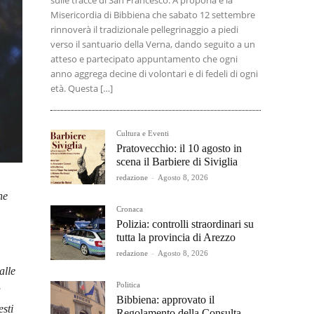
sulle tracce di San Francesco. A proporla è la
Misericordia di Bibbiena che sabato 12 settembre
rinnoverà il tradizionale pellegrinaggio a piedi
verso il santuario della Verna, dando seguito a un
atteso e partecipato appuntamento che ogni
anno aggrega decine di volontari e di fedeli di ogni
età. Questa […]
Cultura e Eventi
Pratovecchio: il 10 agosto in
scena il Barbiere di Siviglia
redazione
-
Agosto 8, 2026
ne
Cronaca
Polizia: controlli straordinari su
tutta la provincia di Arezzo
redazione
-
Agosto 8, 2026
alle
Politica
a
Bibbiena: approvato il
esti
Regolamento della Consulta