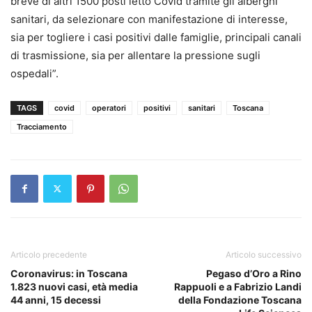
breve di altri 1500 posti letto Covid tramite gli alberghi
sanitari, da selezionare con manifestazione di interesse,
sia per togliere i casi positivi dalle famiglie, principali canali
di trasmissione, sia per allentare la pressione sugli
ospedali”.
TAGS
covid
operatori
positivi
sanitari
Toscana
Tracciamento
Articolo precedente
Articolo successivo
Coronavirus: in Toscana
Pegaso d’Oro a Rino
1.823 nuovi casi, età media
Rappuoli e a Fabrizio Landi
44 anni, 15 decessi
della Fondazione Toscana