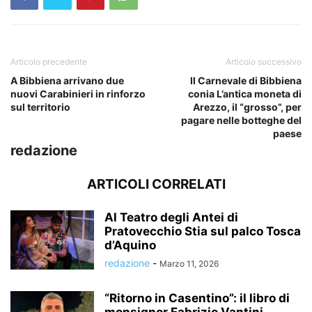
Articolo precedente
Articolo successivo
A Bibbiena arrivano due
Il Carnevale di Bibbiena
nuovi Carabinieri in rinforzo
conia L’antica moneta di
sul territorio
Arezzo, il “grosso”, per
pagare nelle botteghe del
paese
redazione
ARTICOLI CORRELATI
Al Teatro degli Antei di
Pratovecchio Stia sul palco Tosca
d’Aquino
redazione
-
Marzo 11, 2026
“Ritorno in Casentino”: il libro di
monsignor Fabrizio Vantini