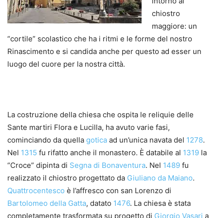
intorno al
chiostro
maggiore: un
“cortile” scolastico che ha i ritmi e le forme del nostro
Rinascimento e si candida anche per questo ad esser un
luogo del cuore per la nostra città.
La costruzione della chiesa che ospita le reliquie delle
Sante martiri Flora e Lucilla, ha avuto varie fasi,
cominciando da quella
gotica
ad un’unica navata del
1278
.
Nel
1315
fu rifatto anche il monastero. È databile al
1319
la
“Croce” dipinta di
Segna di Bonaventura
. Nel
1489
fu
realizzato il chiostro progettato da
Giuliano da Maiano
.
Quattrocentesco
è l’affresco con san Lorenzo di
Bartolomeo della Gatta
, datato
1476
. La chiesa è stata
completamente trasformata su progetto di
Giorgio Vasari
a