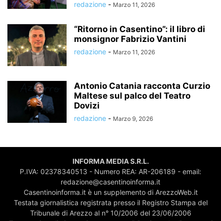
redazione
-
Marzo 11, 2026
“Ritorno in Casentino”: il libro di
monsignor Fabrizio Vantini
redazione
-
Marzo 11, 2026
Antonio Catania racconta Curzio
Maltese sul palco del Teatro
Dovizi
redazione
-
Marzo 9, 2026
INFORMA MEDIA S.R.L.
P.IVA: 02378340513 - Numero REA: AR-206189 - email:
redazione@casentinoinforma.it
Casentinoinforma.it è un supplemento di ArezzoWeb.it
Testata giornalistica registrata presso il Registro Stampa del
Tribunale di Arezzo al n° 10/2006 del 23/06/2006