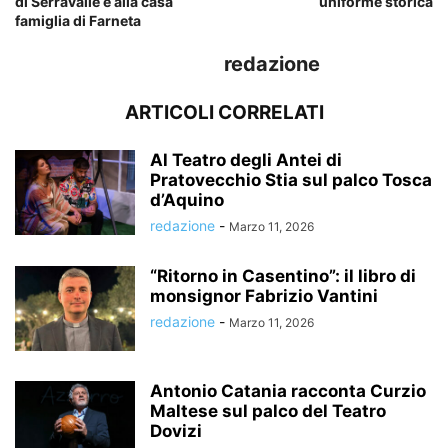
di Serravalle e alla casa
uniforme storica
famiglia di Farneta
redazione
ARTICOLI CORRELATI
Al Teatro degli Antei di
Pratovecchio Stia sul palco Tosca
d’Aquino
redazione
-
Marzo 11, 2026
“Ritorno in Casentino”: il libro di
monsignor Fabrizio Vantini
redazione
-
Marzo 11, 2026
Antonio Catania racconta Curzio
Maltese sul palco del Teatro
Dovizi