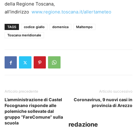
della Regione Toscana,
all’indirizzo
www.regione.toscana.it/allertameteo
TAGS
codice giallo
domenica
Maltempo
Toscana meridionale
Articolo precedente
Articolo successivo
L’amministrazione di Castel
Coronavirus, 9 nuovi casi in
Focognano risponde alle
provincia di Arezzo
polemiche sollevate dal
gruppo “FareComune” sulla
scuola
redazione