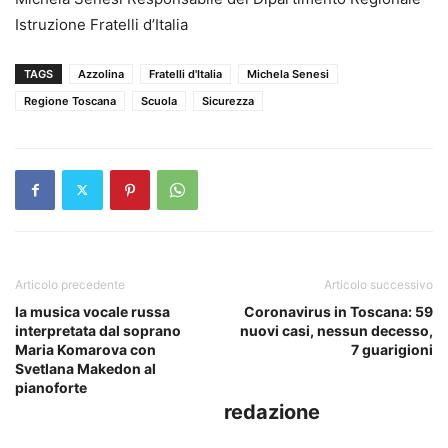
Istruzione Fratelli d’Italia
TAGS
Azzolina
Fratelli d'Italia
Michela Senesi
Regione Toscana
Scuola
Sicurezza
Articolo precedente
Articolo successivo
la musica vocale russa
Coronavirus in Toscana: 59
interpretata dal soprano
nuovi casi, nessun decesso,
Maria Komarova con
7 guarigioni
Svetlana Makedon al
pianoforte
redazione