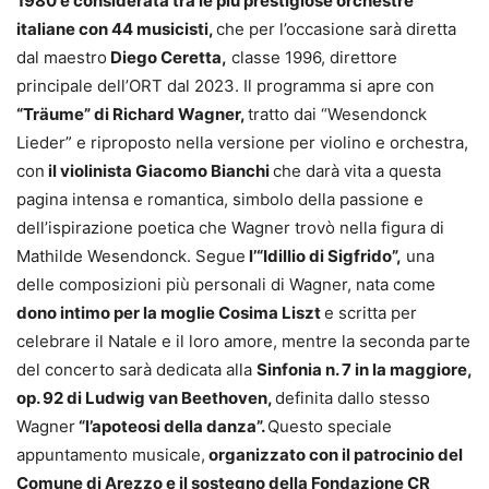
1980 e considerata tra le più prestigiose orchestre
italiane con 44 musicisti,
che per l’occasione sarà diretta
dal maestro
Diego Ceretta,
classe 1996, direttore
principale dell’ORT dal 2023. Il programma si apre con
“Träume” di Richard Wagner,
tratto dai “Wesendonck
Lieder” e riproposto nella versione per violino e orchestra,
con
il violinista Giacomo Bianchi
che darà vita a questa
pagina intensa e romantica, simbolo della passione e
dell’ispirazione poetica che Wagner trovò nella figura di
Mathilde Wesendonck. Segue
l’“Idillio di Sigfrido”,
una
delle composizioni più personali di Wagner, nata come
dono intimo per la moglie Cosima Liszt
e scritta per
celebrare il Natale e il loro amore, mentre la seconda parte
del concerto sarà dedicata alla
Sinfonia n. 7 in la maggiore,
op. 92 di Ludwig van Beethoven,
definita dallo stesso
Wagner
“l’apoteosi della danza”.
Questo speciale
appuntamento musicale,
organizzato con il patrocinio del
Comune di Arezzo e il sostegno della Fondazione CR