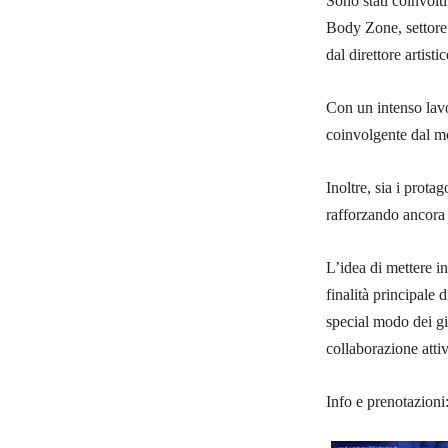
Sono stati coinvolti
Body Zone, settore d
dal direttore artisti
Con un intenso lavo
coinvolgente dal mo
Inoltre, sia i protag
rafforzando ancora 
L’idea di mettere i
finalità principale 
special modo dei gi
collaborazione atti
Info e prenotazion