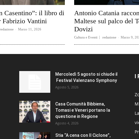
n Casentino”: il libro di
Antonio Catania raccon
 Fabrizio Vantini
Maltese sul palco del T
Dovizi
redazione
-
Marzo 11, 2026
Cultura e Eventi
redazione
-
Marzo 9, 20
Mercoledì 5 agosto si chiude il
I
Festival Valenzano Symphony
Agosto 5, 2026
Zo
Mi
Casa Comunità Bibbiena,
Tomasi e Veneri portano la
La
questione in Regione
v
Agosto 4, 2026
Pr
Stia “A cena con Il Ciclone”,