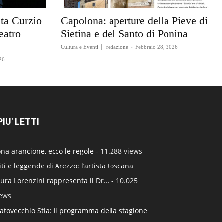
ta Curzio
Capolona: aperture della Pieve di
eatro
Sietina e del Santo di Ponina
Cultura e Eventi
redazione
-
Febbraio 28, 2026
26
 PIU' LETTI
na arancione, ecco le regole
- 11.288 views
ti e leggende di Arezzo: l’artista toscana
ura Lorenzini rappresenta il Dr...
- 10.025
iews
atovecchio Stia: il programma della stagione