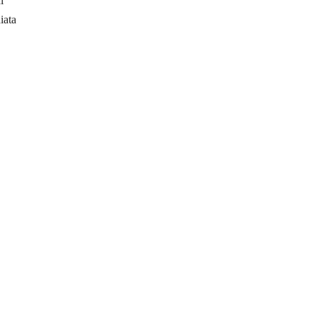
i
iata