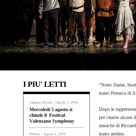
I PIU' LETTI
“Notre Dame, Stori
teatro Petrarca di A
Cultura e Eventi
Agosto 5, 2026
Dopo le rappresenta
Mercoledì 5 agosto si
chiude il Festival
per citarne alcune 
Valenzano Symphony
musiche di Riccardo
teatro aretino.
Politica
Agosto 4, 2026