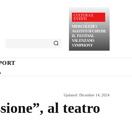
CULTURA E
EVENTI
MERCOLEDÌ 5
AGOSTO SI CHIUDE
IL FESTIVAL
VALENZANO
SYMPHONY
PORT
A
Updated:
Dicembre 14, 2024
ione”, al teatro