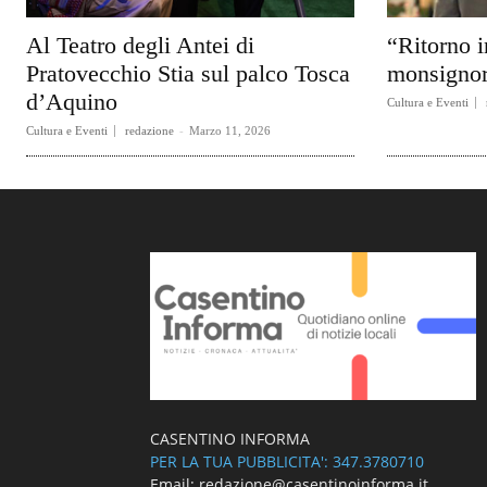
Al Teatro degli Antei di
“Ritorno i
Pratovecchio Stia sul palco Tosca
monsignor
d’Aquino
Cultura e Eventi
Cultura e Eventi
redazione
-
Marzo 11, 2026
CASENTINO INFORMA
PER LA TUA PUBBLICITA': 347.3780710
Email: redazione@casentinoinforma.it