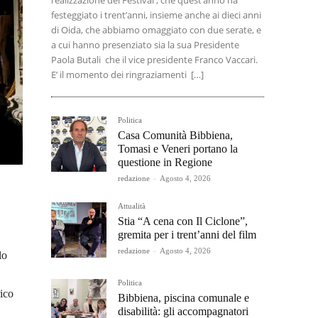
realizzazione del Festival , che quest’anno ha
festeggiato i trent’anni, insieme anche ai dieci anni
di Oida, che abbiamo omaggiato con due serate, e
a cui hanno presenziato sia la sua Presidente
Paola Butali che il vice presidente Franco Vaccari.
E’ il momento dei ringraziamenti […]
Politica
Casa Comunità Bibbiena,
Tomasi e Veneri portano la
questione in Regione
redazione
-
Agosto 4, 2026
Attualità
Stia “A cena con Il Ciclone”,
gremita per i trent’anni del film
redazione
-
Agosto 4, 2026
lo
Politica
ico
Bibbiena, piscina comunale e
disabilità: gli accompagnatori