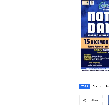
TAGS
Arezzo
In
Share