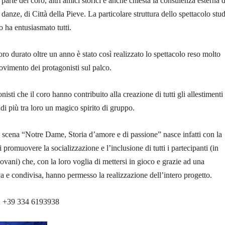
 parte del coro, altri amici storici e anche chiesta la consulenza esterna d
anze, di Città della Pieve. La particolare struttura dello spettacolo stud
co ha entusiasmato tutti.
ro durato oltre un anno è stato così realizzato lo spettacolo reso molto
vimento dei protagonisti sul palco.
onisti che il coro hanno contribuito alla creazione di tutti gli allestimenti
di più tra loro un magico spirito di gruppo.
n scena “Notre Dame, Storia d’amore e di passione” nasce infatti con la
di promuovere la socializzazione e l’inclusione di tutti i partecipanti (in
ovani) che, con la loro voglia di mettersi in gioco e grazie ad una
va e condivisa, hanno permesso la realizzazione dell’intero progetto.
i: +39 334 6193938